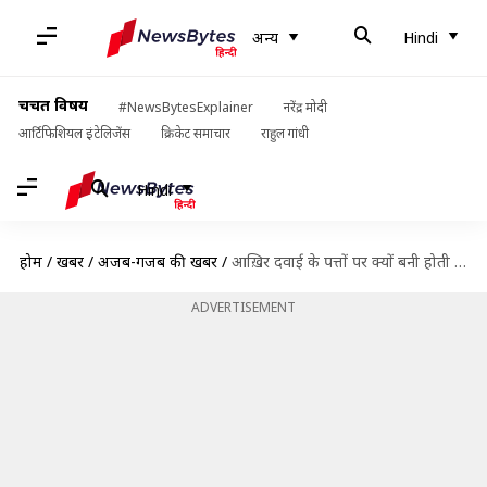
अन्य
Hindi
चर्चित विषय
#NewsBytesExplainer
नरेंद्र मोदी
आर्टिफिशियल इंटेलिजेंस
क्रिकेट समाचार
राहुल गांधी
Hindi
होम
/
खबरें
/
अजब-गजब की खबरें
/
आख़िर दवाई के पत्तों पर क्यों बनी होती है लाल रंग की पट्टी? जानिए उसका मतलब
ADVERTISEMENT