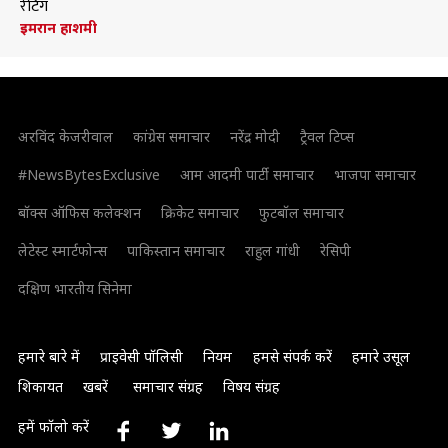
रेटिंग
इमरान हाशमी
अरविंद केजरीवाल
कांग्रेस समाचार
नरेंद्र मोदी
ट्रैवल टिप्स
#NewsBytesExclusive
आम आदमी पार्टी समाचार
भाजपा समाचार
बॉक्स ऑफिस कलेक्शन
क्रिकेट समाचार
फुटबॉल समाचार
लेटेस्ट स्मार्टफोन्स
पाकिस्तान समाचार
राहुल गांधी
रेसिपी
दक्षिण भारतीय सिनेमा
हमारे बारे में
प्राइवेसी पॉलिसी
नियम
हमसे संपर्क करें
हमारे उसूल
शिकायत
खबरें
समाचार संग्रह
विषय संग्रह
हमें फॉलो करें