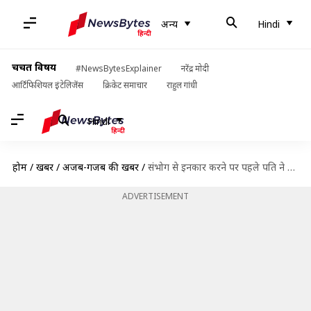
अन्य
Hindi
चर्चित विषय
#NewsBytesExplainer
नरेंद्र मोदी
आर्टिफिशियल इंटेलिजेंस
क्रिकेट समाचार
राहुल गांधी
Hindi
होम
/
खबरें
/
अजब-गजब की खबरें
/
संभोग से इनकार करने पर पहले पति ने की पत्नी की हत्या, फिर काटा अपना लिंग
ADVERTISEMENT