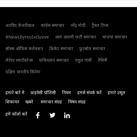
अरविंद केजरीवाल
कांग्रेस समाचार
नरेंद्र मोदी
ट्रैवल टिप्स
#NewsBytesExclusive
आम आदमी पार्टी समाचार
भाजपा समाचार
बॉक्स ऑफिस कलेक्शन
क्रिकेट समाचार
फुटबॉल समाचार
लेटेस्ट स्मार्टफोन्स
पाकिस्तान समाचार
राहुल गांधी
रेसिपी
दक्षिण भारतीय सिनेमा
हमारे बारे में
प्राइवेसी पॉलिसी
नियम
हमसे संपर्क करें
हमारे उसूल
शिकायत
खबरें
समाचार संग्रह
विषय संग्रह
हमें फॉलो करें