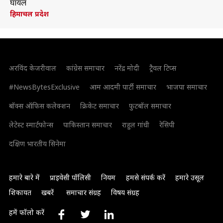
घायल
हिमाचल प्रदेश
अरविंद केजरीवाल
कांग्रेस समाचार
नरेंद्र मोदी
ट्रैवल टिप्स
#NewsBytesExclusive
आम आदमी पार्टी समाचार
भाजपा समाचार
बॉक्स ऑफिस कलेक्शन
क्रिकेट समाचार
फुटबॉल समाचार
लेटेस्ट स्मार्टफोन्स
पाकिस्तान समाचार
राहुल गांधी
रेसिपी
दक्षिण भारतीय सिनेमा
हमारे बारे में
प्राइवेसी पॉलिसी
नियम
हमसे संपर्क करें
हमारे उसूल
शिकायत
खबरें
समाचार संग्रह
विषय संग्रह
हमें फॉलो करें