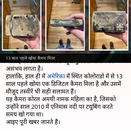
पुराना कैमरा, तस्वीरें मिली सही
सलामत
लेखन
Mar 21, 2023
12:33 pm
अंजली
क्या है खबर?
सोचो कि अगर आपका कोई कैमरा किसी नदी में खो
13 साल पहले खोया कैमरा मिला
जाता है तो उसे वापस पाना बहुत मुश्किल या लगभग
असंभव लगता है।
हालांकि, हाल ही में
अमेरिका
में स्थित कोलोराडो में से 13
साल पहले खोया एक डिजिटल कैमरा मिला है और उसमें
मौजूद तस्वीरें भी सही सलामत हैं।
यह कैमरा कोरल अमयी नामक महिला का है, जिसको
उन्होंने साल 2010 में एनिमास नदी पर टयूबिंग करते
समय खो गया था।