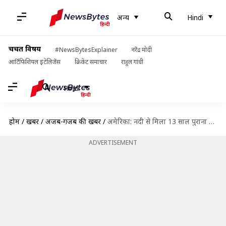
अन्य
Hindi
चर्चित विषय
#NewsBytesExplainer
नरेंद्र मोदी
आर्टिफिशियल इंटेलिजेंस
क्रिकेट समाचार
राहुल गांधी
Hindi
होम
/
खबरें
/
अजब-गजब की खबरें
/
अमेरिका: नदी से मिला 13 साल पुराना कैमरा, तस्वीरें मिली सही सलामत
ADVERTISEMENT