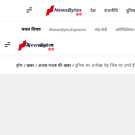
देश
राजनीति
दुनिय
चर्चित विषय
#NewsBytesExplainer
नरेंद्र मोदी
आर्टिफिशियल इ
Hindi
होम
/
खबरें
/
अजब-गजब की खबरें
/
दुनिया का अनोखा पेड़ जिस पर उगते है