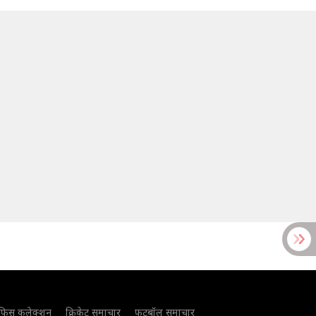
फिस कलेक्शन
क्रिकेट समाचार
फुटबॉल समाचार