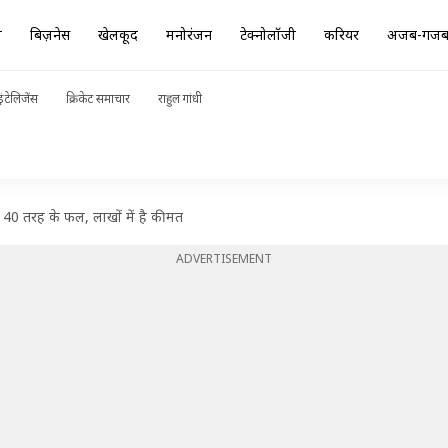
ा
बिज़नेस
खेलकूद
मनोरंजन
टेक्नोलॉजी
करियर
अजब-गज
ंटेलिजेंस
क्रिकेट समाचार
राहुल गांधी
ं 40 तरह के फल, लाखों में है कीमत
ADVERTISEMENT