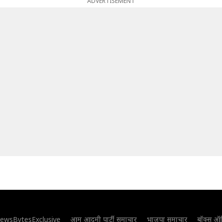
ADVERTISEMENT
ewsBytesExclusive
आम आदमी पार्टी समाचार
भाजपा समाचार
बॉक्स ऑ