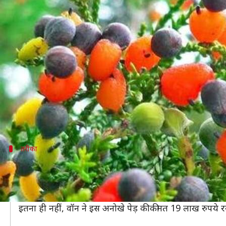
दुनिया का अनोखा पेड़ जिस पर उगते हैं
लेखन
Nov 28, 2019
06:26 pm
अंजली
क्या है खबर?
आपने अलग-अलग खासियत वाले कई पेड़ देखे होंगे, कोई स
लेकिन क्या आपने कभी ऐसे पेड़ के बारे में सुना है, ज
शायद इस बात को सुनकर आप विश्वास न करें, मगर यह सच
तरीका
अमेरिका में तैयार हुआ है यहाँ अनोखा पेड़
दरअसल, अमेरीका की सेराक्यूज यूनिवर्सिटी में विजुअल आर्ट्स क
ऐसा इसलिए है, क्योंकि इसमें बेर, सतालू, खुबानी, चेरी और ने
इतना ही नहीं, वॉन ने इस अनोखे पेड़ की कीमत 19 लाख रुपये 