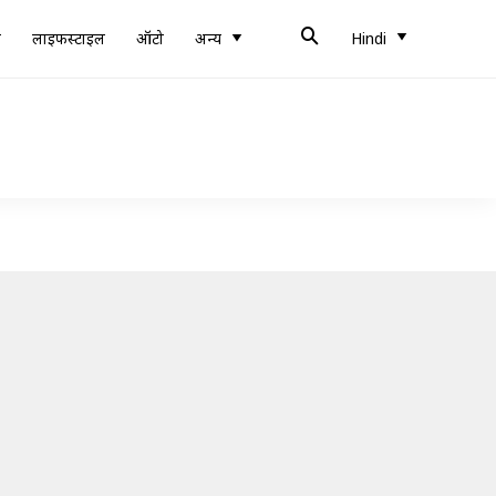
ब
लाइफस्टाइल
ऑटो
अन्य
Hindi