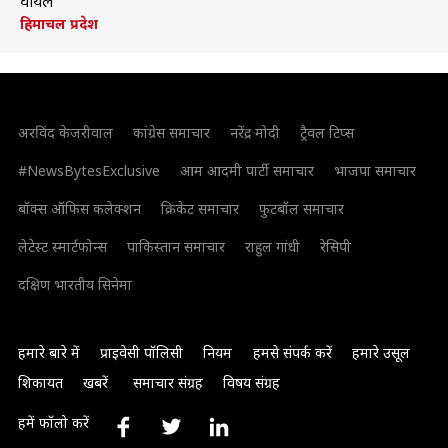
घायल
हिमाचल प्रदेश
अरविंद केजरीवाल
कांग्रेस समाचार
नरेंद्र मोदी
ट्रैवल टिप्स
#NewsBytesExclusive
आम आदमी पार्टी समाचार
भाजपा समाचार
बॉक्स ऑफिस कलेक्शन
क्रिकेट समाचार
फुटबॉल समाचार
लेटेस्ट स्मार्टफोन्स
पाकिस्तान समाचार
राहुल गांधी
रेसिपी
दक्षिण भारतीय सिनेमा
हमारे बारे में
प्राइवेसी पॉलिसी
नियम
हमसे संपर्क करें
हमारे उसूल
शिकायत
खबरें
समाचार संग्रह
विषय संग्रह
हमें फॉलो करें