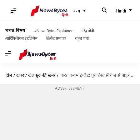
अन्य
Hindi
चर्चित विषय
#NewsBytesExplainer
नरेंद्र मोदी
आर्टिफिशियल इंटेलिजेंस
क्रिकेट समाचार
राहुल गांधी
Hindi
होम
/
खबरें
/
खेलकूद की खबरें
/
भारत बनाम इंग्लैंड: पूरी टेस्ट सीरीज से बाहर हुए रविंद्र जडेजा- रिपोर्ट
ADVERTISEMENT