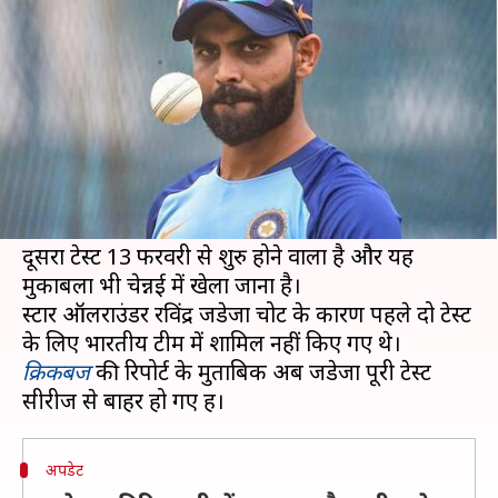
से बाहर हुए रविंद्र जडेजा- रिपोर्ट
लेखन
Feb 10, 2021
08:46 pm
Neeraj Pandey
क्या है खबर?
इंग्लैंड के खिलाफ चल रही चार टेस्ट मैचों की सीरीज के
पहले मैच में भारत को 227 रनों से करारी हार झेलनी पड़ी
थी।
दूसरा टेस्ट 13 फरवरी से शुरु होने वाला है और यह
मुकाबला भी चेन्नई में खेला जाना है।
स्टार ऑलराउंडर रविंद्र जडेजा चोट के कारण पहले दो टेस्ट
क्रिकबज
की रिपोर्ट के मुताबिक अब जडेजा पूरी टेस्ट
अपडेट