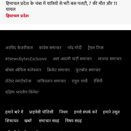
हिमाचल प्रदेश के चंबा में यात्रियों से भरी बस पलटी, 7 की मौत और 11
घायल
हिमाचल प्रदेश
अरविंद केजरीवाल
कांग्रेस समाचार
नरेंद्र मोदी
ट्रैवल टिप्स
#NewsBytesExclusive
आम आदमी पार्टी समाचार
भाजपा समाचार
बॉक्स ऑफिस कलेक्शन
क्रिकेट समाचार
फुटबॉल समाचार
लेटेस्ट स्मार्टफोन्स
पाकिस्तान समाचार
राहुल गांधी
रेसिपी
दक्षिण भारतीय सिनेमा
हमारे बारे में
प्राइवेसी पॉलिसी
नियम
हमसे संपर्क करें
हमारे उसूल
शिकायत
खबरें
समाचार संग्रह
विषय संग्रह