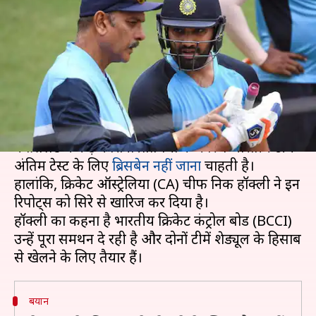
हिसाब से खेलने को तैयार हैं- क्रिकेट
ऑस्ट्रेलिया
लेखन
Jan 04, 2021
03:27 pm
Neeraj Pandey
क्या है खबर?
बीते रविवार से तमाम रिपोर्ट्स में दावा किया जा रहा है कि
क्वींसलैंड में कड़े कोरोना प्रतिबंधों के कारण भारतीय टीम
अंतिम टेस्ट के लिए
ब्रिसबेन नहीं जाना
चाहती है।
हालांकि, क्रिकेट ऑस्ट्रेलिया (CA) चीफ निक हॉक्ली ने इन
रिपोर्ट्स को सिरे से खारिज कर दिया है।
हॉक्ली का कहना है भारतीय क्रिकेट कंट्रोल बोर्ड (BCCI)
उन्हें पूरा समर्थन दे रही है और दोनों टीमें शेड्यूल के हिसाब
बयान