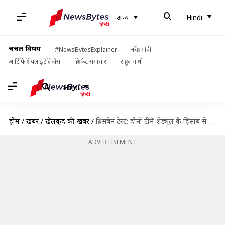
अन्य
Hindi
चर्चित विषय
#NewsBytesExplainer
नरेंद्र मोदी
आर्टिफिशियल इंटेलिजेंस
क्रिकेट समाचार
राहुल गांधी
Hindi
होम
/
खबरें
/
खेलकूद की खबरें
/
ब्रिसबेन टेस्ट: दोनों टीमें शेड्यूल के हिसाब से खेलने को तैयार हैं- क्रिकेट ऑस्ट्रेलिया
ADVERTISEMENT