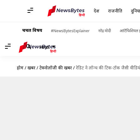
देश
राजनीति
दुनिय
चर्चित विषय
#NewsBytesExplainer
नरेंद्र मोदी
आर्टिफिशियल इ
Hindi
होम
/
खबरें
/
टेक्नोलॉजी की खबरें
/
रेडिट ने लॉन्च की टिक-टॉक जैसी वीड