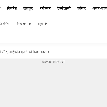
ा
बिज़नेस
खेलकूद
मनोरंजन
टेक्नोलॉजी
करियर
अजब-गज
ंटेलिजेंस
क्रिकेट समाचार
राहुल गांधी
ियो फीड, आईफोन यूजर्स को दिखा बदलाव
ADVERTISEMENT