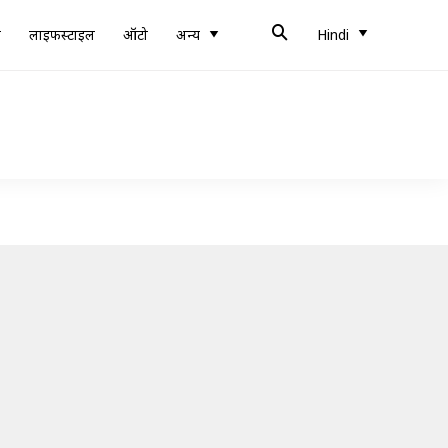
ब
लाइफस्टाइल
ऑटो
अन्य
Hindi