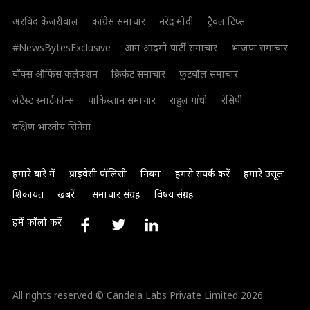
अरविंद केजरीवाल
कांग्रेस समाचार
नरेंद्र मोदी
ट्रैवल टिप्स
#NewsBytesExclusive
आम आदमी पार्टी समाचार
भाजपा समाचार
बॉक्स ऑफिस कलेक्शन
क्रिकेट समाचार
फुटबॉल समाचार
लेटेस्ट स्मार्टफोन्स
पाकिस्तान समाचार
राहुल गांधी
रेसिपी
दक्षिण भारतीय सिनेमा
हमारे बारे में
प्राइवेसी पॉलिसी
नियम
हमसे संपर्क करें
हमारे उसूल
शिकायत
खबरें
समाचार संग्रह
विषय संग्रह
हमें फॉलो करें
All rights reserved © Candela Labs Private Limited 2026