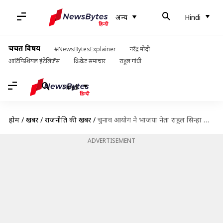
अन्य
Hindi
चर्चित विषय
#NewsBytesExplainer
नरेंद्र मोदी
आर्टिफिशियल इंटेलिजेंस
क्रिकेट समाचार
राहुल गांधी
Hindi
होम
/
खबरें
/
राजनीति की खबरें
/
चुनाव आयोग ने भाजपा नेता राहुल सिन्हा के प्रचार करने पर लगाई 48 घंटे की रोक
ADVERTISEMENT