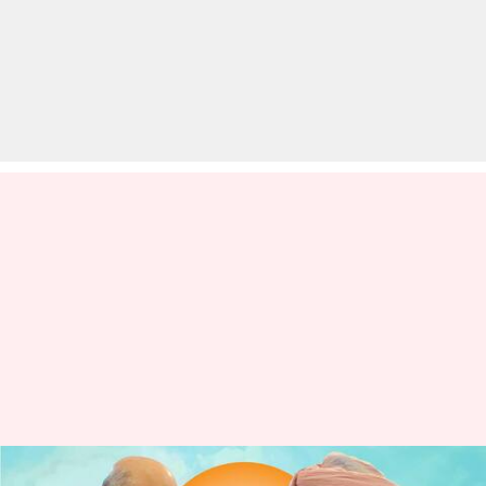
कैप्टन अमरिंदर सिंह ने थामा भाजपा