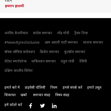
रेटिंग
इमरान हाशमी
अरविंद केजरीवाल
कांग्रेस समाचार
नरेंद्र मोदी
ट्रैवल टिप्स
#NewsBytesExclusive
आम आदमी पार्टी समाचार
भाजपा समाचार
बॉक्स ऑफिस कलेक्शन
क्रिकेट समाचार
फुटबॉल समाचार
लेटेस्ट स्मार्टफोन्स
पाकिस्तान समाचार
राहुल गांधी
रेसिपी
दक्षिण भारतीय सिनेमा
हमारे बारे में
प्राइवेसी पॉलिसी
नियम
हमसे संपर्क करें
हमारे उसूल
शिकायत
खबरें
समाचार संग्रह
विषय संग्रह
हमें फॉलो करें