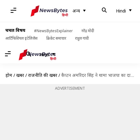
अन्य
Hindi
चर्चित विषय
#NewsBytesExplainer
नरेंद्र मोदी
आर्टिफिशियल इंटेलिजेंस
क्रिकेट समाचार
राहुल गांधी
Hindi
होम
/
खबरें
/
राजनीति की खबरें
/
कैप्टन अमरिंदर सिंह ने थामा भाजपा का दामन, अपनी पार्टी का भी विलय किया
ADVERTISEMENT