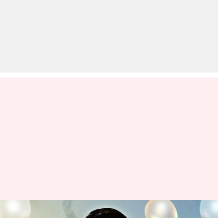
MCD चुनाव: AAP को मिला स्पष्ट