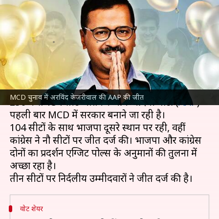
बहुमत, लेकिन मनीष सिसोदिया और
जैन के इलाकों में हार
लेखन
Dec 07, 2022
05:19 pm
मुकुल तोमर
क्या है खबर?
दिल्ली नगर निगम
(MCD) चुनाव के नतीजे आ गए हैं और
MCD चुनाव में अरविंद केजरीवाल की AAP की जीत
250 में से 134 सीटें जीतकर आम आदमी पार्टी (
AAP
)
पहली बार MCD में सरकार बनाने जा रही है।
104 सीटों के साथ भाजपा दूसरे स्थान पर रही, वहीं
कांग्रेस ने नौ सीटों पर जीत दर्ज की। भाजपा और कांग्रेस
दोनों का प्रदर्शन एग्जिट पोल्स के अनुमानों की तुलना में
अच्छा रहा है।
वोट शेयर