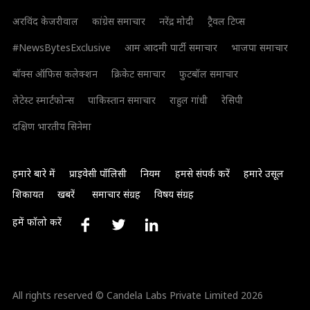
अरविंद केजरीवाल
कांग्रेस समाचार
नरेंद्र मोदी
ट्रैवल टिप्स
#NewsBytesExclusive
आम आदमी पार्टी समाचार
भाजपा समाचार
बॉक्स ऑफिस कलेक्शन
क्रिकेट समाचार
फुटबॉल समाचार
लेटेस्ट स्मार्टफोन्स
पाकिस्तान समाचार
राहुल गांधी
रेसिपी
दक्षिण भारतीय सिनेमा
हमारे बारे में
प्राइवेसी पॉलिसी
नियम
हमसे संपर्क करें
हमारे उसूल
शिकायत
खबरें
समाचार संग्रह
विषय संग्रह
हमें फॉलो करें
All rights reserved © Candela Labs Private Limited 2026