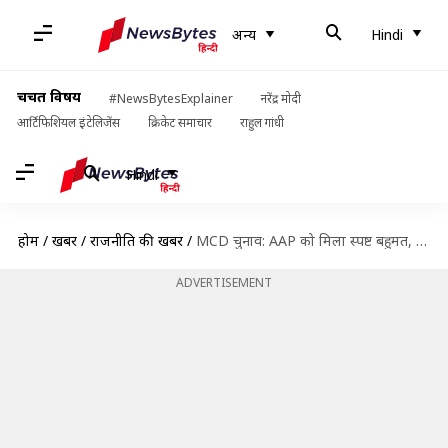
अन्य
Hindi
चर्चित विषय
#NewsBytesExplainer
नरेंद्र मोदी
आर्टिफिशियल इंटेलिजेंस
क्रिकेट समाचार
राहुल गांधी
Hindi
होम
/
खबरें
/
राजनीति की खबरें
/
MCD चुनाव: AAP को मिला स्पष्ट बहुमत, लेकिन मनीष सिसोदिया और जैन के इलाकों में हार
ADVERTISEMENT