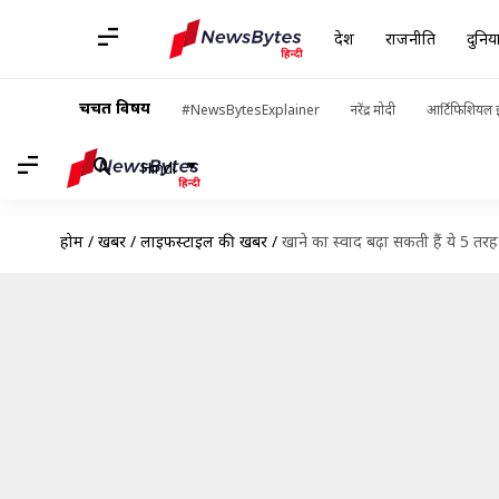
देश
राजनीति
दुनिय
चर्चित विषय
#NewsBytesExplainer
नरेंद्र मोदी
आर्टिफिशियल इ
Hindi
होम
/
खबरें
/
लाइफस्टाइल की खबरें
/
खाने का स्वाद बढ़ा सकती हैं ये 5 तर