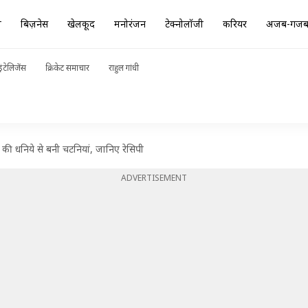
ा
बिज़नेस
खेलकूद
मनोरंजन
टेक्नोलॉजी
करियर
अजब-गज
ंटेलिजेंस
क्रिकेट समाचार
राहुल गांधी
ह की धनिये से बनी चटनियां, जानिए रेसिपी
ADVERTISEMENT