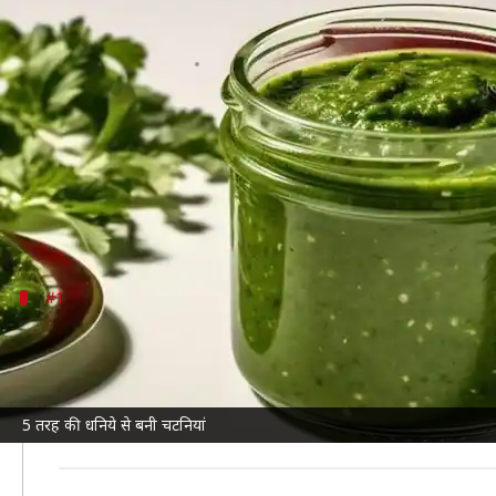
खाने का स्वाद बढ़ा सकती हैं ये 5 तरह
लेखन
Apr 01, 2025
02:33 pm
अंजली
क्या है खबर?
चटनी भारतीय खाने का एक अहम हिस्सा है। यह न केवल खाने 
धनिये की चटनी अपने ताजे और तीखे स्वाद के लिए जानी जाती
आइए आज हम आपको कुछ ऐसी धनिये की चटनी की
रेसिपी
#1
नारियल की धनिये की चटनी
नारियल की धनिये की चटनी एक बेहतरीन विकल्प है, जो आपके ख
इसे बनाने के लिए ताजे नारियल के टुकड़े, हरा धनिया, हरी मिर
5 तरह की धनिये से बनी चटनियां
इस चटनी को आप समोसे, वड़ा-पाव या किसी भी तले हुए खाने