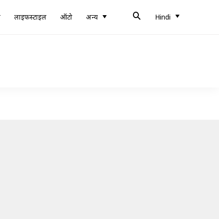
ब
लाइफस्टाइल
ऑटो
अन्य
Hindi