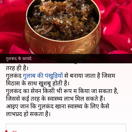
का सेवन, होंगे बेमिसाल फायदे
लेखन
Jan 28, 2022
11:13 am
अंजली
क्या है खबर?
गुलकंद का नाम सुनते ही आपके दिमाग में किसी
खुशबूदार और मीठे चीज का चित्र उभरने लगता होगा।
गुलकंद के फायदे
ऐसा होना लाजमी भी है, क्योंकि गुलकंद अपने नाम की
तरह ही है।
गुलकंद
गुलाब की पंखुड़ियों
से बनाया जाता है जिसमें
मिठास के साथ खुशबू होती है।
गुलकंद का सेवन किसी भी रूप में किया जा सकता है,
जिससे कई तरह के स्वास्थ्य लाभ मिल सकते हैं।
आइए जानें कि गुलकंद खाना स्वास्थ्य के लिए कैसे