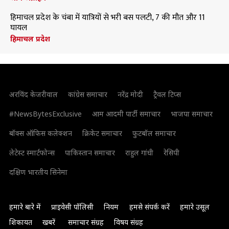
हिमाचल प्रदेश के चंबा में यात्रियों से भरी बस पलटी, 7 की मौत और 11
घायल
हिमाचल प्रदेश
अरविंद केजरीवाल
कांग्रेस समाचार
नरेंद्र मोदी
ट्रैवल टिप्स
#NewsBytesExclusive
आम आदमी पार्टी समाचार
भाजपा समाचार
बॉक्स ऑफिस कलेक्शन
क्रिकेट समाचार
फुटबॉल समाचार
लेटेस्ट स्मार्टफोन्स
पाकिस्तान समाचार
राहुल गांधी
रेसिपी
दक्षिण भारतीय सिनेमा
हमारे बारे में
प्राइवेसी पॉलिसी
नियम
हमसे संपर्क करें
हमारे उसूल
शिकायत
खबरें
समाचार संग्रह
विषय संग्रह