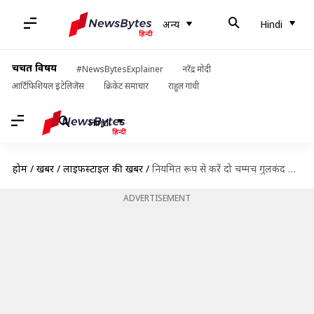
अन्य
Hindi
चर्चित विषय
#NewsBytesExplainer
नरेंद्र मोदी
आर्टिफिशियल इंटेलिजेंस
क्रिकेट समाचार
राहुल गांधी
Hindi
होम
/
खबरें
/
लाइफस्टाइल की खबरें
/
नियमित रूप से करें दो चम्मच गुलकंद का सेवन, होंगे बेमिसाल फायदे
ADVERTISEMENT