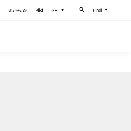
ब
लाइफस्टाइल
ऑटो
अन्य
Hindi