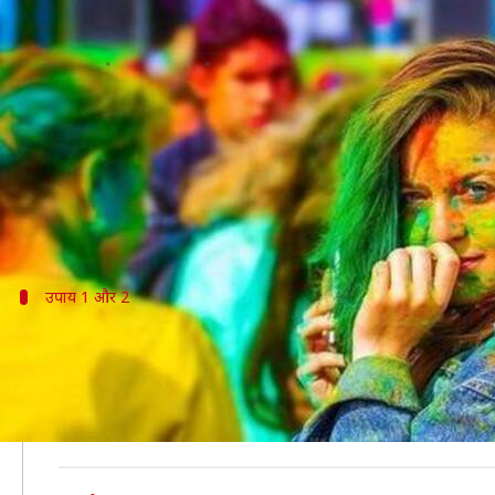
होली के रंगों से ऐसे करें अपनी त्वचा
लेखन
Mar 19, 2019
09:15 pm
प्रदीप मौर्य
क्या है खबर?
होली में रंग खेलने में बड़ा मज़ा आता है, लेकिन बाद में त्वच
अगर रंग खेलने के पहले से ही त्वचा के बचाव पर ध्यान दिया 
उपाय 1 और 2
चेहरे पर रगड़ें बर्फ के टुकड़े और लगाएँ तेल
कुछ बर्फ के टुकड़े लेकर एक सूती कपड़े में लपेटें। अब 10-15 म
नहीं कर पाते हैं।
होली के ख़तरनाक रंगों से त्वचा को बचाने के लिए बेहतर यह 