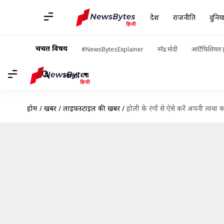
देश
राजनीति
दुनिय
चर्चित विषय
#NewsBytesExplainer
नरेंद्र मोदी
आर्टिफिशियल इ
Hindi
होम
/
खबरें
/
लाइफस्टाइल की खबरें
/
होली के रंगों से ऐसे करें अपनी त्वच