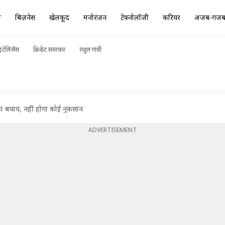
ा
बिज़नेस
खेलकूद
मनोरंजन
टेक्नोलॉजी
करियर
अजब-गज
ंटेलिजेंस
क्रिकेट समाचार
राहुल गांधी
ा का बचाव, नहीं होगा कोई नुकसान
ADVERTISEMENT