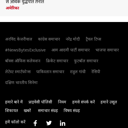
से अधिक युद्धपोत तैनात
अमेरिका
अरविंद केजरीवाल
कांग्रेस समाचार
नरेंद्र मोदी
ट्रैवल टिप्स
#NewsBytesExclusive
आम आदमी पार्टी समाचार
भाजपा समाचार
बॉक्स ऑफिस कलेक्शन
क्रिकेट समाचार
फुटबॉल समाचार
लेटेस्ट स्मार्टफोन्स
पाकिस्तान समाचार
राहुल गांधी
रेसिपी
दक्षिण भारतीय सिनेमा
हमारे बारे में
प्राइवेसी पॉलिसी
नियम
हमसे संपर्क करें
हमारे उसूल
शिकायत
खबरें
समाचार संग्रह
विषय संग्रह
हमें फॉलो करें