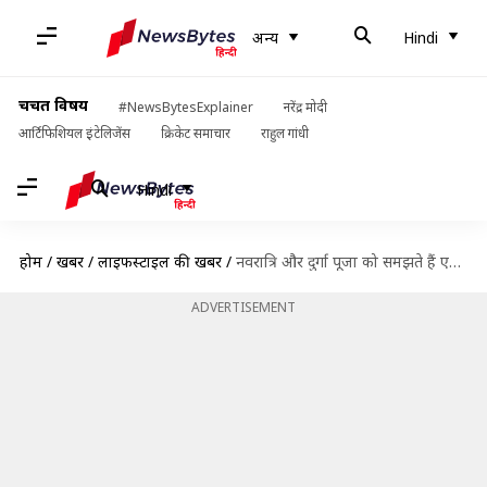
अन्य
Hindi
चर्चित विषय
#NewsBytesExplainer
नरेंद्र मोदी
आर्टिफिशियल इंटेलिजेंस
क्रिकेट समाचार
राहुल गांधी
Hindi
होम
/
खबरें
/
लाइफस्टाइल की खबरें
/
नवरात्रि और दुर्गा पूजा को समझते हैं एक ही त्योहार? जानें इनके बीच के अंतर
ADVERTISEMENT