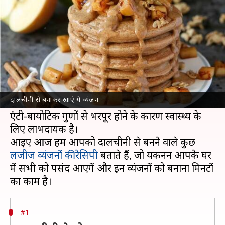
स्वादिष्ट व्यंजन, जानिए इनकी रेसिपी
लेखन
May 04, 2022
03:26 pm
अंजली
क्या है खबर?
दालचीनी
की सुगंध और स्वाद व्यंजनों को अलग जायका
देने में मदद करता है और अच्छी बात तो यह है कि
दालचीनी से बनाकर खाएं ये व्यंजन
दालचीनी उन मसालों में से एक है, जो एंटी-ऑक्सिडेंट और
एंटी-बायोटिक गुणों से भरपूर होने के कारण स्वास्थ्य के
लिए लाभदायक है।
आइए आज हम आपको दालचीनी से बनने वाले कुछ
लजीज व्यंजनों की रेसिपी
बताते हैं, जो यकीनन आपके घर
में सभी को पसंद आएगें और इन व्यंजनों को बनाना मिनटों
#1