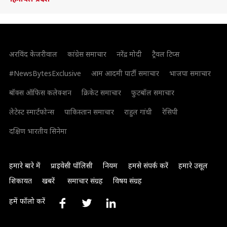
अरविंद केजरीवाल
कांग्रेस समाचार
नरेंद्र मोदी
ट्रैवल टिप्स
#NewsBytesExclusive
आम आदमी पार्टी समाचार
भाजपा समाचार
बॉक्स ऑफिस कलेक्शन
क्रिकेट समाचार
फुटबॉल समाचार
लेटेस्ट स्मार्टफोन्स
पाकिस्तान समाचार
राहुल गांधी
रेसिपी
दक्षिण भारतीय सिनेमा
हमारे बारे में
प्राइवेसी पॉलिसी
नियम
हमसे संपर्क करें
हमारे उसूल
शिकायत
खबरें
समाचार संग्रह
विषय संग्रह
हमें फॉलो करें