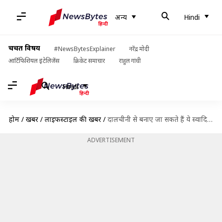
अन्य
Hindi
चर्चित विषय
#NewsBytesExplainer
नरेंद्र मोदी
आर्टिफिशियल इंटेलिजेंस
क्रिकेट समाचार
राहुल गांधी
Hindi
होम
/
खबरें
/
लाइफस्टाइल की खबरें
/
दालचीनी से बनाए जा सकते हैं ये स्वादिष्ट व्यंजन, जानिए इनकी रेसिपी
ADVERTISEMENT