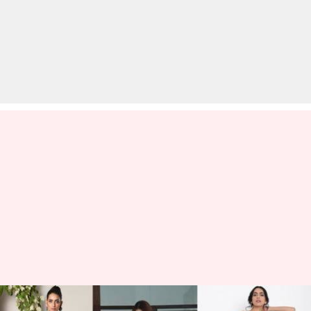
अगर सफेद आउटफिट पहनना पसंद