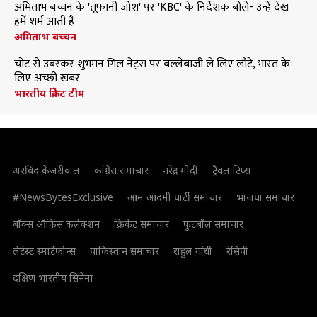
अमिताभ बच्चन के 'तूफानी जोश' पर 'KBC' के निर्देशक बोले- उन्हें देख
हमें शर्म आती है
अमिताभ बच्चन
चोट से उबरकर शुभमन गिल नेट्स पर बल्लेबाजी ले लिए लौटे, भारत के
लिए अच्छी खबर
भारतीय क्रिकेट टीम
अरविंद केजरीवाल
कांग्रेस समाचार
नरेंद्र मोदी
ट्रैवल टिप्स
#NewsBytesExclusive
आम आदमी पार्टी समाचार
भाजपा समाचार
बॉक्स ऑफिस कलेक्शन
क्रिकेट समाचार
फुटबॉल समाचार
लेटेस्ट स्मार्टफोन्स
पाकिस्तान समाचार
राहुल गांधी
रेसिपी
दक्षिण भारतीय सिनेमा