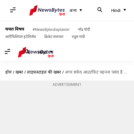
अन्य
Hindi
चर्चित विषय
#NewsBytesExplainer
नरेंद्र मोदी
आर्टिफिशियल इंटेलिजेंस
क्रिकेट समाचार
राहुल गांधी
Hindi
होम
/
खबरें
/
लाइफस्टाइल की खबरें
/
अगर सफेद आउटफिट पहनना पसंद है तो आपके बड़े काम के हैं ये स्टाइलिंग टिप्स
ADVERTISEMENT