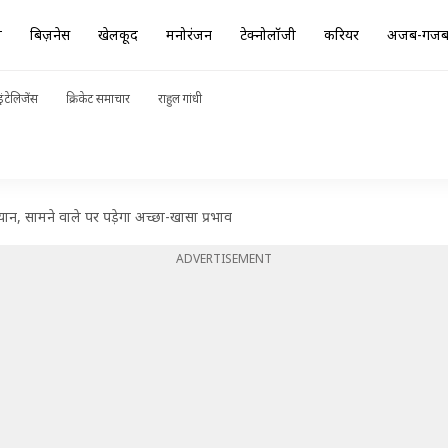
ा
बिज़नेस
खेलकूद
मनोरंजन
टेक्नोलॉजी
करियर
अजब-गज
ंटेलिजेंस
क्रिकेट समाचार
राहुल गांधी
यान, सामने वाले पर पड़ेगा अच्छा-खासा प्रभाव
ADVERTISEMENT