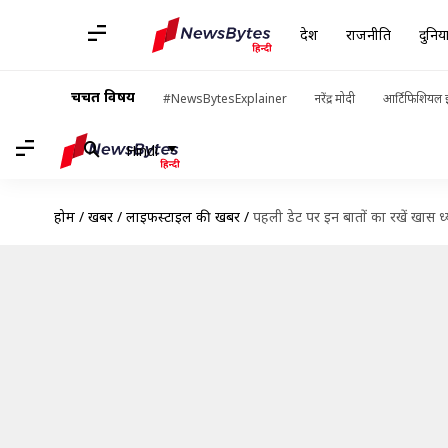
देश
राजनीति
दुनिय
चर्चित विषय
#NewsBytesExplainer
नरेंद्र मोदी
आर्टिफिशियल इ
Hindi
होम
/
खबरें
/
लाइफस्टाइल की खबरें
/
पहली डेट पर इन बातों का रखें खास ध्