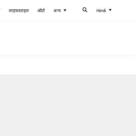
ब
लाइफस्टाइल
ऑटो
अन्य
Hindi