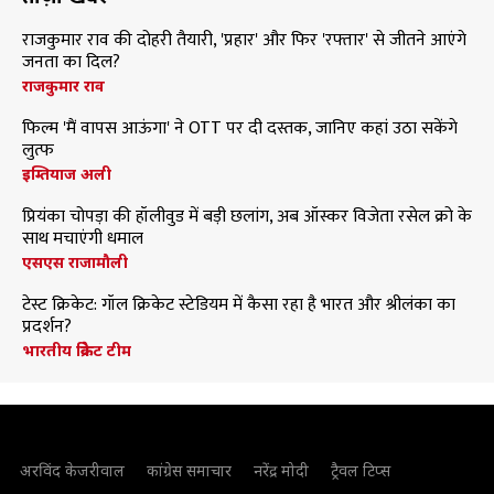
राजकुमार राव की दोहरी तैयारी, 'प्रहार' और फिर 'रफ्तार' से जीतने आएंगे
जनता का दिल?
राजकुमार राव
फिल्म 'मैं वापस आऊंगा' ने OTT पर दी दस्तक, जानिए कहां उठा सकेंगे
लुत्फ
इम्तियाज अली
प्रियंका चोपड़ा की हॉलीवुड में बड़ी छलांग, अब ऑस्कर विजेता रसेल क्रो के
साथ मचाएंगी धमाल
एसएस राजामौली
टेस्ट क्रिकेट: गॉल क्रिकेट स्टेडियम में कैसा रहा है भारत और श्रीलंका का
प्रदर्शन?
भारतीय क्रिकेट टीम
अरविंद केजरीवाल
कांग्रेस समाचार
नरेंद्र मोदी
ट्रैवल टिप्स