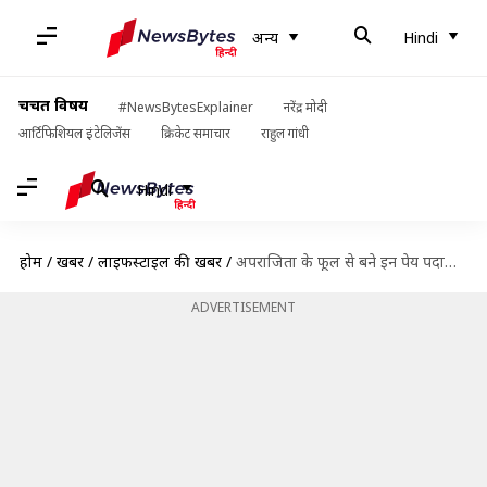
अन्य
Hindi
चर्चित विषय
#NewsBytesExplainer
नरेंद्र मोदी
आर्टिफिशियल इंटेलिजेंस
क्रिकेट समाचार
राहुल गांधी
Hindi
होम
/
खबरें
/
लाइफस्टाइल की खबरें
/
अपराजिता के फूल से बने इन पेय पदार्थों का करें सेवन, मिनटों में आ जाएगी ताजगी
ADVERTISEMENT