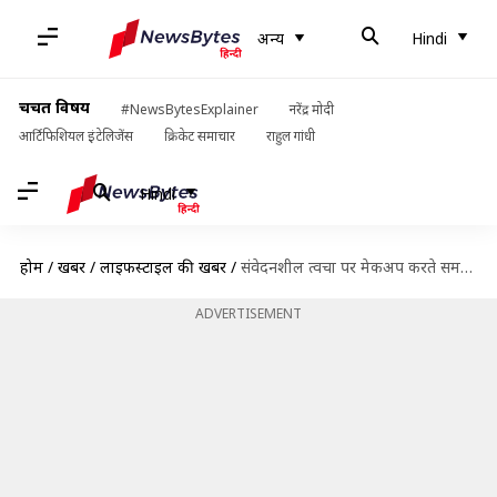
अन्य
Hindi
चर्चित विषय
#NewsBytesExplainer
नरेंद्र मोदी
आर्टिफिशियल इंटेलिजेंस
क्रिकेट समाचार
राहुल गांधी
Hindi
होम
/
खबरें
/
लाइफस्टाइल की खबरें
/
संवेदनशील त्वचा पर मेकअप करते समय अपनाएं ये 5 टिप्स, नहीं होगी कोई परेशानी
ADVERTISEMENT