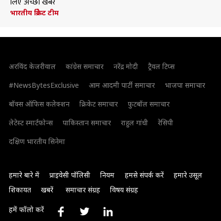
लिए अच्छी खबर
भारतीय क्रिकेट टीम
अरविंद केजरीवाल
कांग्रेस समाचार
नरेंद्र मोदी
ट्रैवल टिप्स
#NewsBytesExclusive
आम आदमी पार्टी समाचार
भाजपा समाचार
बॉक्स ऑफिस कलेक्शन
क्रिकेट समाचार
फुटबॉल समाचार
लेटेस्ट स्मार्टफोन्स
पाकिस्तान समाचार
राहुल गांधी
रेसिपी
दक्षिण भारतीय सिनेमा
हमारे बारे में
प्राइवेसी पॉलिसी
नियम
हमसे संपर्क करें
हमारे उसूल
शिकायत
खबरें
समाचार संग्रह
विषय संग्रह
हमें फॉलो करें