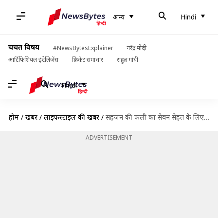
अन्य
Hindi
चर्चित विषय
#NewsBytesExplainer
नरेंद्र मोदी
आर्टिफिशियल इंटेलिजेंस
क्रिकेट समाचार
राहुल गांधी
Hindi
होम
/
खबरें
/
लाइफस्टाइल की खबरें
/
सहजन की फली का सेवन सेहत के लिए है राम बाण, इससे बनाएं ये भारतीय व्यंजन
ADVERTISEMENT