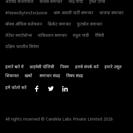
अरविंद केजरीवाल
कांग्रेस समाचार
नरेंद्र मोदी
ट्रैवल टिप्स
#NewsBytesExclusive
आम आदमी पार्टी समाचार
भाजपा समाचार
बॉक्स ऑफिस कलेक्शन
क्रिकेट समाचार
फुटबॉल समाचार
लेटेस्ट स्मार्टफोन्स
पाकिस्तान समाचार
राहुल गांधी
रेसिपी
दक्षिण भारतीय सिनेमा
हमारे बारे में
प्राइवेसी पॉलिसी
नियम
हमसे संपर्क करें
हमारे उसूल
शिकायत
खबरें
समाचार संग्रह
विषय संग्रह
हमें फॉलो करें
All rights reserved © Candela Labs Private Limited 2026