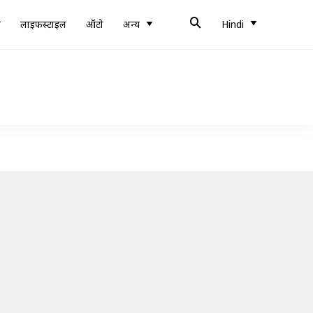
ब
लाइफस्टाइल
ऑटो
अन्य
Hindi