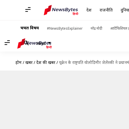
देश
राजनीति
दुनिय
चर्चित विषय
#NewsBytesExplainer
नरेंद्र मोदी
आर्टिफिशियल इ
Hindi
होम
/
खबरें
/
देश की खबरें
/
यूक्रेन के राष्ट्रपति वोलोडिमीर जेलेंस्की ने प्र