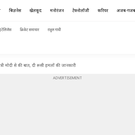
ा
बिज़नेस
खेलकूद
मनोरंजन
टेक्नोलॉजी
करियर
अजब-गज
ंटेलिजेंस
क्रिकेट समाचार
राहुल गांधी
धानमंत्री मोदी से की बात, दी रूसी हमलों की जानकारी
ADVERTISEMENT