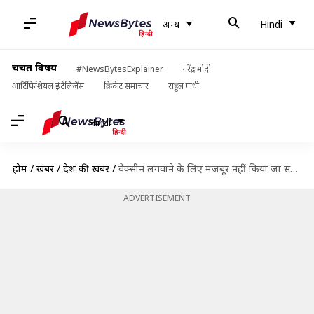
अन्य
Hindi
चर्चित विषय
#NewsBytesExplainer
नरेंद्र मोदी
आर्टिफिशियल इंटेलिजेंस
क्रिकेट समाचार
राहुल गांधी
Hindi
होम
/
खबरें
/
देश की खबरें
/
वैक्सीन लगवाने के लिए मजबूर नहीं किया जा सकता, केंद्र की नीति उचित- सुप्रीम कोर्ट
ADVERTISEMENT