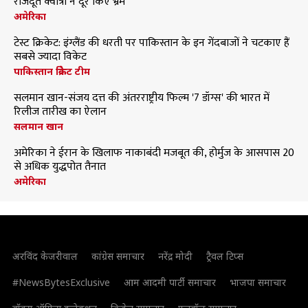
राजदूत क्वात्रा ने दूर किए भ्रम
अमेरिका
टेस्ट क्रिकेट: इंग्लैंड की धरती पर पाकिस्तान के इन गेंदबाजों ने चटकाए हैं
सबसे ज्यादा विकेट
पाकिस्तान क्रिकेट टीम
सलमान खान-संजय दत्त की अंतरराष्ट्रीय फिल्म '7 डॉग्स' की भारत में
रिलीज तारीख का ऐलान
सलमान खान
अमेरिका ने ईरान के खिलाफ नाकाबंदी मजबूत की, होर्मुज के आसपास 20
से अधिक युद्धपोत तैनात
अमेरिका
अरविंद केजरीवाल
कांग्रेस समाचार
नरेंद्र मोदी
ट्रैवल टिप्स
#NewsBytesExclusive
आम आदमी पार्टी समाचार
भाजपा समाचार