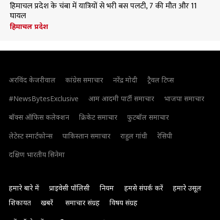
हिमाचल प्रदेश के चंबा में यात्रियों से भरी बस पलटी, 7 की मौत और 11
घायल
हिमाचल प्रदेश
अरविंद केजरीवाल
कांग्रेस समाचार
नरेंद्र मोदी
ट्रैवल टिप्स
#NewsBytesExclusive
आम आदमी पार्टी समाचार
भाजपा समाचार
बॉक्स ऑफिस कलेक्शन
क्रिकेट समाचार
फुटबॉल समाचार
लेटेस्ट स्मार्टफोन्स
पाकिस्तान समाचार
राहुल गांधी
रेसिपी
दक्षिण भारतीय सिनेमा
हमारे बारे में
प्राइवेसी पॉलिसी
नियम
हमसे संपर्क करें
हमारे उसूल
शिकायत
खबरें
समाचार संग्रह
विषय संग्रह