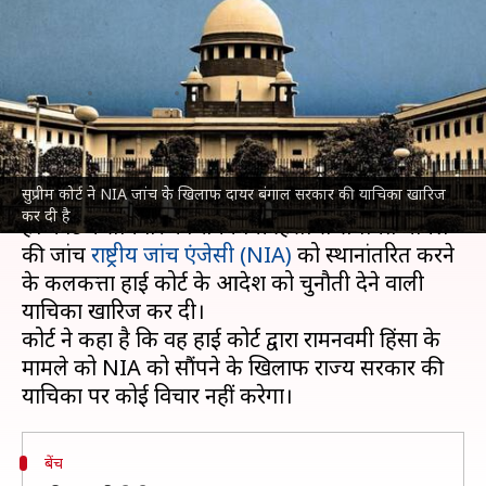
सरकार को झटका, NIA जांच के
खिलाफ याचिका खारिज
लेखन
Jul 24, 2023
05:38 pm
नवीन
क्या है खबर?
सुप्रीम कोर्ट ने NIA जांच के खिलाफ दायर बंगाल सरकार की याचिका खारिज
सुप्रीम कोर्ट
से पश्चिम बंगाल सरकार को बड़ा झटका लगा
कर दी है
है। कोर्ट ने सोमवार को रामनवमी हिंसा से संबंधित मामले
की जांच
राष्ट्रीय जांच एंजेसी (NIA)
को स्थानांतरित करने
के कलकत्ता हाई कोर्ट के आदेश को चुनौती देने वाली
याचिका खारिज कर दी।
कोर्ट ने कहा है कि वह हाई कोर्ट द्वारा रामनवमी हिंसा के
मामले को NIA को सौंपने के खिलाफ राज्य सरकार की
बेंच