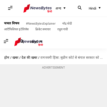
अन्य
Hindi
चर्चित विषय
#NewsBytesExplainer
नरेंद्र मोदी
आर्टिफिशियल इंटेलिजेंस
क्रिकेट समाचार
राहुल गांधी
Hindi
होम
/
खबरें
/
देश की खबरें
/
रामनवमी हिंसा: सुप्रीम कोर्ट से बंगाल सरकार को झटका, NIA जांच के खिलाफ याचिका खारिज
ADVERTISEMENT