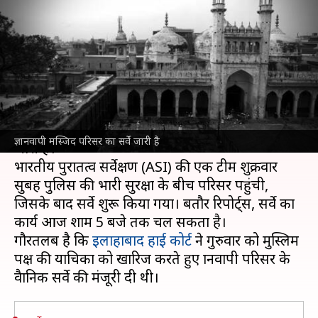
सुप्रीम कोर्ट में मुस्लिम पक्ष की
याचिका पर आज सुनवाई
लेखन
Aug 04, 2023
11:36 am
सकुल गर्ग
क्या है खबर?
वाराणसी के
ज्ञानवापी मस्जिद
के परिसर का वैज्ञानिक सर्वे
ज्ञानवापी मस्जिद परिसर का सर्वे जारी है
जारी है।
भारतीय पुरातत्व सर्वेक्षण (ASI) की एक टीम शुक्रवार
सुबह पुलिस की भारी सुरक्षा के बीच परिसर पहुंची,
जिसके बाद सर्वे शुरू किया गया। बतौर रिपोर्ट्स, सर्वे का
कार्य आज शाम 5 बजे तक चल सकता है।
गौरतलब है कि
इलाहाबाद हाई कोर्ट
ने गुरुवार को मुस्लिम
पक्ष की याचिका को खारिज करते हुए ज्ञानवापी परिसर के