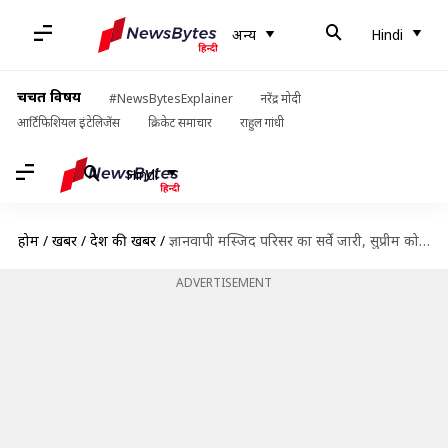
अन्य
Hindi
चर्चित विषय
#NewsBytesExplainer
नरेंद्र मोदी
आर्टिफिशियल इंटेलिजेंस
क्रिकेट समाचार
राहुल गांधी
Hindi
होम
/
खबरें
/
देश की खबरें
/
ज्ञानवापी मस्जिद परिसर का सर्वे जारी, सुप्रीम कोर्ट में मुस्लिम पक्ष की याचिका पर आज सुनवाई
ADVERTISEMENT