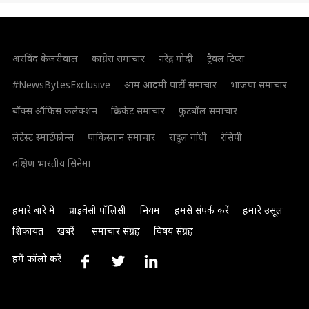
अरविंद केजरीवाल
कांग्रेस समाचार
नरेंद्र मोदी
ट्रैवल टिप्स
#NewsBytesExclusive
आम आदमी पार्टी समाचार
भाजपा समाचार
बॉक्स ऑफिस कलेक्शन
क्रिकेट समाचार
फुटबॉल समाचार
लेटेस्ट स्मार्टफोन्स
पाकिस्तान समाचार
राहुल गांधी
रेसिपी
दक्षिण भारतीय सिनेमा
हमारे बारे में
प्राइवेसी पॉलिसी
नियम
हमसे संपर्क करें
हमारे उसूल
शिकायत
खबरें
समाचार संग्रह
विषय संग्रह
हमें फॉलो करें