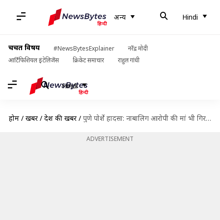
अन्य
Hindi
चर्चित विषय
#NewsBytesExplainer
नरेंद्र मोदी
आर्टिफिशियल इंटेलिजेंस
क्रिकेट समाचार
राहुल गांधी
Hindi
होम
/
खबरें
/
देश की खबरें
/
पुणे पोर्शे हादसा: नाबालिग आरोपी की मां भी गिरफ्तार, ब्लड सैंपल बदलने का है आरोप
ADVERTISEMENT