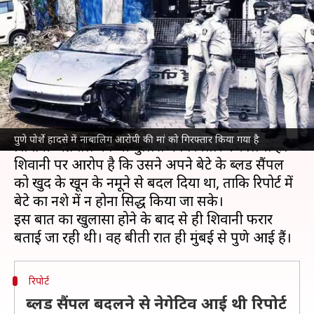
की मां भी गिरफ्तार, ब्लड सैंपल
बदलने का है आरोप
लेखन
Jun 01, 2024
10:42 am
आबिद खान
क्या है खबर?
पुणे
के चर्चित
पोर्शे हादसे
में अब नाबालिग आरोपी की मां
पुणे पोर्शे हादसे में नाबालिग आरोपी की मां को गिरफ्तार किया गया है
शिवानी अग्रवाल को भी पुलिस ने गिरफ्तार कर लिया है।
शिवानी पर आरोप है कि उसने अपने बेटे के ब्लड सैंपल
को खुद के खून के नमूने से बदल दिया था, ताकि रिपोर्ट में
बेटे का नशे में न होना सिद्ध किया जा सके।
इस बात का खुलासा होने के बाद से ही शिवानी फरार
रिपोर्ट
ब्लड सैंपल बदलने से नेगेटिव आई थी रिपोर्ट