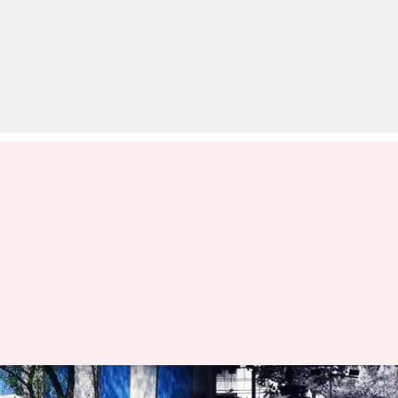
पुणे पोर्शे हादसा: नाबालिग आरोपी