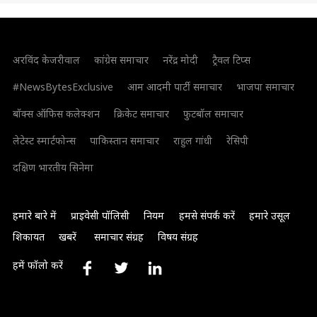
अरविंद केजरीवाल
कांग्रेस समाचार
नरेंद्र मोदी
ट्रैवल टिप्स
#NewsBytesExclusive
आम आदमी पार्टी समाचार
भाजपा समाचार
बॉक्स ऑफिस कलेक्शन
क्रिकेट समाचार
फुटबॉल समाचार
लेटेस्ट स्मार्टफोन्स
पाकिस्तान समाचार
राहुल गांधी
रेसिपी
दक्षिण भारतीय सिनेमा
हमारे बारे में
प्राइवेसी पॉलिसी
नियम
हमसे संपर्क करें
हमारे उसूल
शिकायत
खबरें
समाचार संग्रह
विषय संग्रह
हमें फॉलो करें