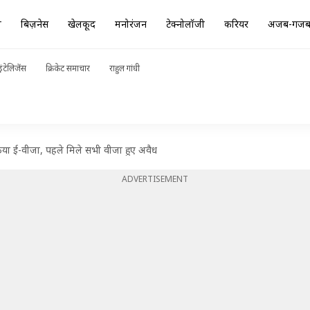
ा
बिज़नेस
खेलकूद
मनोरंजन
टेक्नोलॉजी
करियर
अजब-गज
ंटेलिजेंस
क्रिकेट समाचार
राहुल गांधी
िया ई-वीजा, पहले मिले सभी वीजा हुए अवैध
ADVERTISEMENT