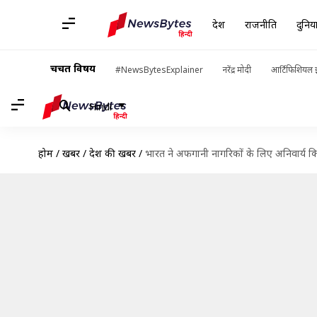
देश
राजनीति
दुनिय
चर्चित विषय
#NewsBytesExplainer
नरेंद्र मोदी
आर्टिफिशियल इ
Hindi
होम
/
खबरें
/
देश की खबरें
/
भारत ने अफगानी नागरिकों के लिए अनिवार्य क