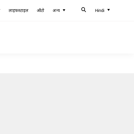
ब
लाइफस्टाइल
ऑटो
अन्य
Hindi