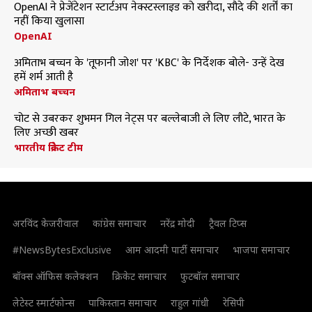
OpenAI ने प्रेजेंटेशन स्टार्टअप नेक्स्टस्लाइड को खरीदा, सौदे की शर्तों का
नहीं किया खुलासा
OpenAI
अमिताभ बच्चन के 'तूफानी जोश' पर 'KBC' के निर्देशक बोले- उन्हें देख
हमें शर्म आती है
अमिताभ बच्चन
चोट से उबरकर शुभमन गिल नेट्स पर बल्लेबाजी ले लिए लौटे, भारत के
लिए अच्छी खबर
भारतीय क्रिकेट टीम
अरविंद केजरीवाल
कांग्रेस समाचार
नरेंद्र मोदी
ट्रैवल टिप्स
#NewsBytesExclusive
आम आदमी पार्टी समाचार
भाजपा समाचार
बॉक्स ऑफिस कलेक्शन
क्रिकेट समाचार
फुटबॉल समाचार
लेटेस्ट स्मार्टफोन्स
पाकिस्तान समाचार
राहुल गांधी
रेसिपी