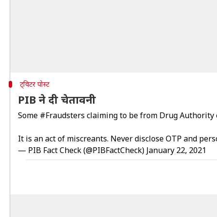
ट्विटर पोस्ट
PIB ने दी चेतावनी
Some
#Fraudsters
claiming to be from Drug Authority o
It is an act of miscreants. Never disclose OTP and perso
— PIB Fact Check (@PIBFactCheck)
January 22, 2021