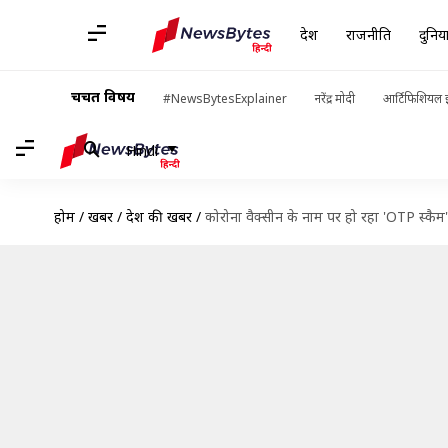
देश
राजनीति
दुनिय
चर्चित विषय
#NewsBytesExplainer
नरेंद्र मोदी
आर्टिफिशियल इ
Hindi
होम
/
खबरें
/
देश की खबरें
/
कोरोना वैक्सीन के नाम पर हो रहा 'OTP स्कैम'