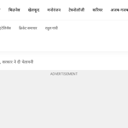
ा
बिज़नेस
खेलकूद
मनोरंजन
टेक्नोलॉजी
करियर
अजब-गज
ंटेलिजेंस
क्रिकेट समाचार
राहुल गांधी
, सरकार ने दी चेतावनी
ADVERTISEMENT