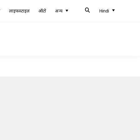
ब
लाइफस्टाइल
ऑटो
अन्य
Hindi