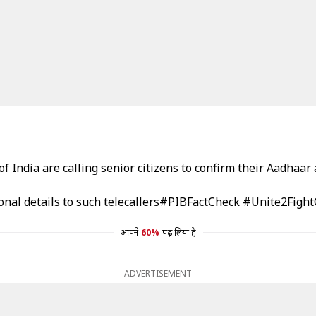
f India are calling senior citizens to confirm their Aadhaa
nal details to such telecallers
#PIBFactCheck
#Unite2Fight
आपने
60%
पढ़ लिया है
ADVERTISEMENT