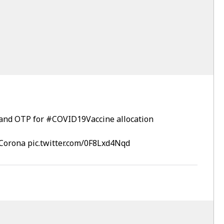
r and OTP for
#COVID19Vaccine
allocation
Corona
pic.twitter.com/0F8Lxd4Nqd