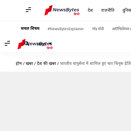
देश
राजनीति
दुनिय
चर्चित विषय
#NewsBytesExplainer
नरेंद्र मोदी
आर्टिफिशियल इ
Hindi
होम
/
खबरें
/
देश की खबरें
/
भारतीय वायुसेना में शामिल हुए चार चिनूक हेल