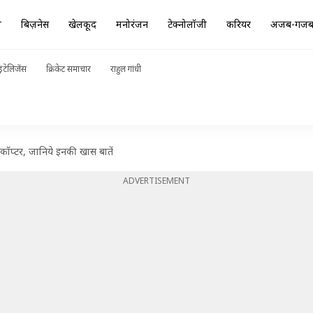
ा
बिज़नेस
खेलकूद
मनोरंजन
टेक्नोलॉजी
करियर
अजब-गज
ंटेलिजेंस
क्रिकेट समाचार
राहुल गांधी
िकॉप्टर, जानिये इनकी खास बातें
ADVERTISEMENT