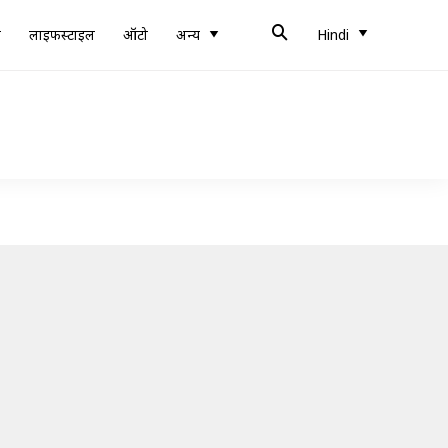
ब
लाइफस्टाइल
ऑटो
अन्य
Hindi