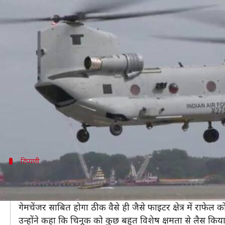
भारतीय वायुसेना में शामिल हुए चार च
लेखन
Mar 25, 2019
04:21 pm
प्रमोद कुमार
क्या है खबर?
भारतीय वायुसेना ने अपनी ताकत को विस्तार देते हुए चार चिनू
इस हेलिकॉप्टर को विमान कंपनी बोइंग ने बनाया है। चंडीगढ़ 
किया गया।
उन्होंने इसे सैन्य इतिहास का महत्वपूर्ण दिन बताते हुए कहा क
टिप्पणी
वायुसेना प्रमुख ने कही यह बात
चंडीगढ़ एयरबेस पर चिनूक हेलिकॉप्टर के बारे में बताते हुए वा
गेमचेंजर साबित होगा ठीक वैसे ही जैसे फाइटर क्षेत्र में राफे
उन्होंने कहा कि चिनूक को कुछ बहुत विशेष क्षमता से लैस किया