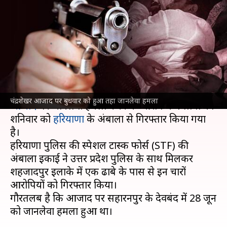
जानलेवा हमला करने वाले 4 आरोपी
अंबाला से हुए गिरफ्तार
लेखन
Jul 01, 2023
06:19 pm
सकुल गर्ग
क्या है खबर?
आजाद समाज पार्टी और भीम आर्मी के प्रमुख
चंद्रशेखर
चंद्रशेखर आजाद पर बुधवार को हुआ तहा जानलेवा हमला
आजाद
पर जानलेवा हमला करने के आरोप में 4 लोगों को
शनिवार को
हरियाणा
के अंबाला से गिरफ्तार किया गया
है।
हरियाणा पुलिस की स्पेशल टास्क फोर्स (STF) की
अंबाला इकाई ने उत्तर प्रदेश पुलिस के साथ मिलकर
शहजादपुर इलाके में एक ढाबे के पास से इन चारों
आरोपियों को गिरफ्तार किया।
गौरतलब है कि आजाद पर सहारनपुर के देवबंद में 28 जून