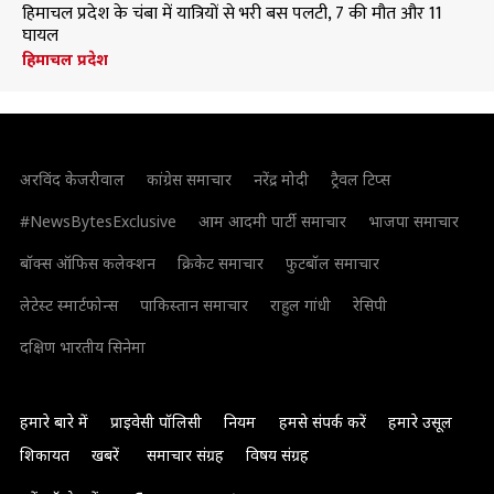
हिमाचल प्रदेश के चंबा में यात्रियों से भरी बस पलटी, 7 की मौत और 11
घायल
हिमाचल प्रदेश
अरविंद केजरीवाल
कांग्रेस समाचार
नरेंद्र मोदी
ट्रैवल टिप्स
#NewsBytesExclusive
आम आदमी पार्टी समाचार
भाजपा समाचार
बॉक्स ऑफिस कलेक्शन
क्रिकेट समाचार
फुटबॉल समाचार
लेटेस्ट स्मार्टफोन्स
पाकिस्तान समाचार
राहुल गांधी
रेसिपी
दक्षिण भारतीय सिनेमा
हमारे बारे में
प्राइवेसी पॉलिसी
नियम
हमसे संपर्क करें
हमारे उसूल
शिकायत
खबरें
समाचार संग्रह
विषय संग्रह