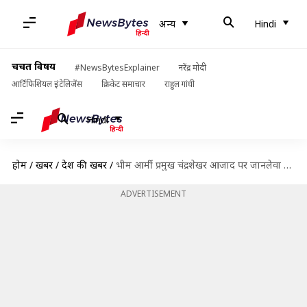
अन्य
Hindi
चर्चित विषय
#NewsBytesExplainer
नरेंद्र मोदी
आर्टिफिशियल इंटेलिजेंस
क्रिकेट समाचार
राहुल गांधी
Hindi
होम
/
खबरें
/
देश की खबरें
/
भीम आर्मी प्रमुख चंद्रशेखर आजाद पर जानलेवा हमला करने वाले 4 आरोपी अंबाला से हुए गिरफ्तार
ADVERTISEMENT