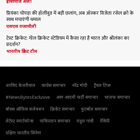
इम्तियाज अली
प्रियंका चोपड़ा की हॉलीवुड में बड़ी छलांग, अब ऑस्कर विजेता रसेल क्रो के
साथ मचाएंगी धमाल
एसएस राजामौली
टेस्ट क्रिकेट: गॉल क्रिकेट स्टेडियम में कैसा रहा है भारत और श्रीलंका का
प्रदर्शन?
भारतीय क्रिकेट टीम
अरविंद केजरीवाल
कांग्रेस समाचार
नरेंद्र मोदी
ट्रैवल टिप्स
#NewsBytesExclusive
आम आदमी पार्टी समाचार
भाजपा समाचार
बॉक्स ऑफिस कलेक्शन
क्रिकेट समाचार
फुटबॉल समाचार
लेटेस्ट स्मार्टफोन्स
पाकिस्तान समाचार
राहुल गांधी
रेसिपी
दक्षिण भारतीय सिनेमा