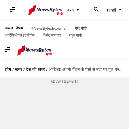
अन्य
Hindi
चर्चित विषय
#NewsBytesExplainer
नरेंद्र मोदी
आर्टिफिशियल इंटेलिजेंस
क्रिकेट समाचार
राहुल गांधी
Hindi
होम
/
खबरें
/
देश की खबरें
/
ओडिशाः अपनी पेंशन के पैसों से नदी पर पुल बनवा रहा पूर्व सरकारी कर्मचारी
ADVERTISEMENT