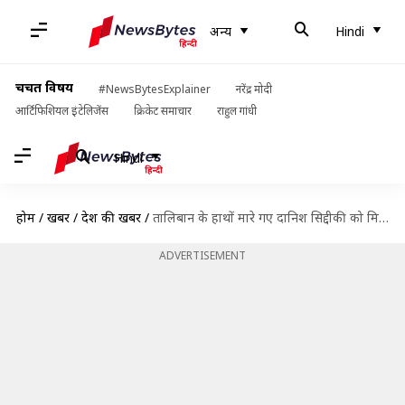
अन्य
Hindi
चर्चित विषय
#NewsBytesExplainer
नरेंद्र मोदी
आर्टिफिशियल इंटेलिजेंस
क्रिकेट समाचार
राहुल गांधी
Hindi
होम
/
खबरें
/
देश की खबरें
/
तालिबान के हाथों मारे गए दानिश सिद्दीकी को मिला पुलित्जर अवॉर्ड
ADVERTISEMENT