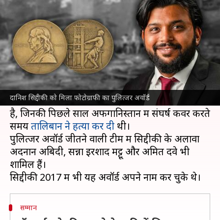
सिद्दीकी को मिला पुलित्जर अवॉर्ड
लेखन
May 10, 2022
10:31 am
प्रमोद कुमार
क्या है खबर?
भारत में कोरोना वायरस महामारी की स्थिति की कवरेज के
लिए रॉयटर्स के फोटोग्राफरों की टीम ने पुलित्जर अवॉर्ड
दानिश सिद्दीकी को मिला फोटोग्राफी का पुलित्जर अवॉर्ड
जीता है। इस टीम में दानिश सिद्दीकी का नाम भी शामिल
है, जिनकी पिछले साल अफगानिस्तान में संघर्ष कवर करते
समय
तालिबान ने हत्या कर दी
थी।
पुलित्जर अवॉर्ड जीतने वाली टीम में सिद्दीकी के अलावा
अदनान अबिदी, सन्ना इरशाद मट्टू और अमित दवे भी
शामिल हैं।
सम्मान