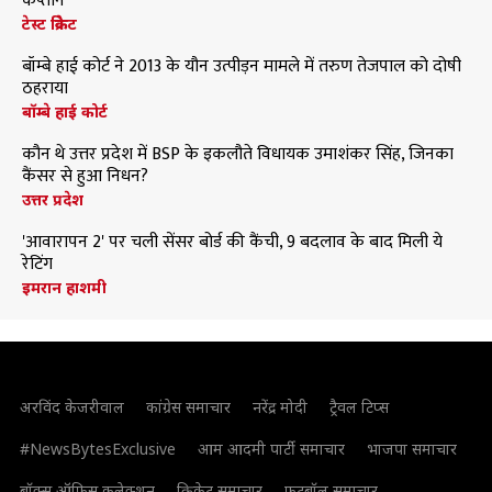
कप्तान
टेस्ट क्रिकेट
बॉम्बे हाई कोर्ट ने 2013 के यौन उत्पीड़न मामले में तरुण तेजपाल को दोषी
ठहराया
बॉम्बे हाई कोर्ट
कौन थे उत्तर प्रदेश में BSP के इकलौते विधायक उमाशंकर सिंह, जिनका
कैंसर से हुआ निधन?
उत्तर प्रदेश
'आवारापन 2' पर चली सेंसर बोर्ड की कैंची, 9 बदलाव के बाद मिली ये
रेटिंग
इमरान हाशमी
अरविंद केजरीवाल
कांग्रेस समाचार
नरेंद्र मोदी
ट्रैवल टिप्स
#NewsBytesExclusive
आम आदमी पार्टी समाचार
भाजपा समाचार
बॉक्स ऑफिस कलेक्शन
क्रिकेट समाचार
फुटबॉल समाचार