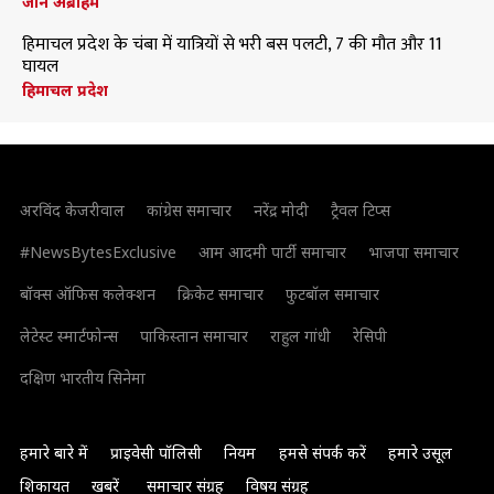
जॉन अब्राहम
हिमाचल प्रदेश के चंबा में यात्रियों से भरी बस पलटी, 7 की मौत और 11
घायल
हिमाचल प्रदेश
अरविंद केजरीवाल
कांग्रेस समाचार
नरेंद्र मोदी
ट्रैवल टिप्स
#NewsBytesExclusive
आम आदमी पार्टी समाचार
भाजपा समाचार
बॉक्स ऑफिस कलेक्शन
क्रिकेट समाचार
फुटबॉल समाचार
लेटेस्ट स्मार्टफोन्स
पाकिस्तान समाचार
राहुल गांधी
रेसिपी
दक्षिण भारतीय सिनेमा
हमारे बारे में
प्राइवेसी पॉलिसी
नियम
हमसे संपर्क करें
हमारे उसूल
शिकायत
खबरें
समाचार संग्रह
विषय संग्रह