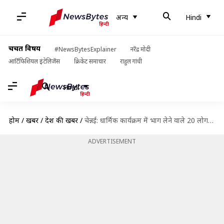
अन्य
Hindi
चर्चित विषय
#NewsBytesExplainer
नरेंद्र मोदी
आर्टिफिशियल इंटेलिजेंस
क्रिकेट समाचार
राहुल गांधी
Hindi
होम
/
खबरें
/
देश की खबरें
/
चेन्नई: धार्मिक कार्यक्रम में भाग लेने वाले 20 लोग हुए कोरोना संक्रमित, एक की मौत
ADVERTISEMENT