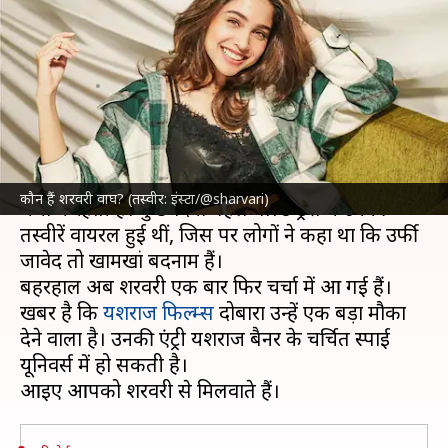
यशराज फिल्म्स के स्पाई यूनिवर्स का
हिस्सा?
लेखन
Apr 17, 2023
05:33 pm
नेहा शर्मा
क्या है खबर?
अभिनेत्री
शरवरी वाघ
अपने ग्लैमरस अवतार को लेकर खूब
कौन हैं शरवरी वाघ? (तस्वीर: इंस्टा/@sharvari)
चर्चा में रहती हैं। कुछ दिनों पहले बोल्ड ड्रेस में उनकी
तस्वीरें वायरल हुई थीं, जिस पर लोगों ने कहा था कि उर्फी
जावेद तो खामखां बदनाम हैं।
बहरहाल अब शरवरी एक बार फिर चर्चा में आ गई हैं।
खबर है कि
यशराज फिल्म्स
दोबारा उन्हें एक बड़ा मौका
देने वाला है। उनकी एंट्री यशराज बैनर के चर्चित स्पाई
यूनिवर्स में हो सकती है।