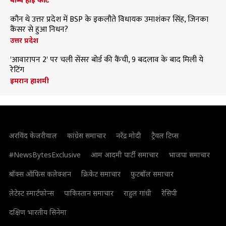
कौन थे उत्तर प्रदेश में BSP के इकलौते विधायक उमाशंकर सिंह, जिनका
कैंसर से हुआ निधन?
उत्तर प्रदेश
'आवारापन 2' पर चली सेंसर बोर्ड की कैंची, 9 बदलाव के बाद मिली ये
रेटिंग
इमरान हाशमी
अरविंद केजरीवाल
कांग्रेस समाचार
नरेंद्र मोदी
ट्रैवल टिप्स
#NewsBytesExclusive
आम आदमी पार्टी समाचार
भाजपा समाचार
बॉक्स ऑफिस कलेक्शन
क्रिकेट समाचार
फुटबॉल समाचार
लेटेस्ट स्मार्टफोन्स
पाकिस्तान समाचार
राहुल गांधी
रेसिपी
दक्षिण भारतीय सिनेमा