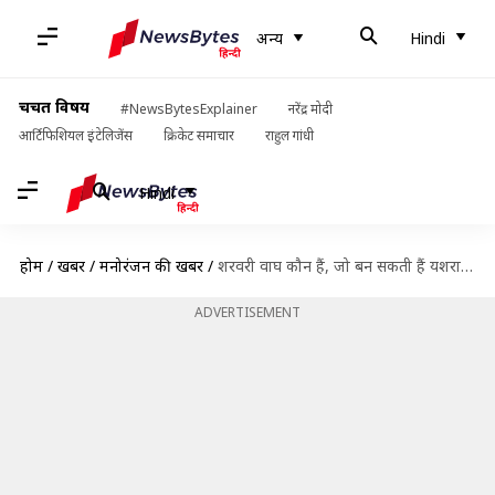
अन्य
Hindi
चर्चित विषय
#NewsBytesExplainer
नरेंद्र मोदी
आर्टिफिशियल इंटेलिजेंस
क्रिकेट समाचार
राहुल गांधी
Hindi
होम
/
खबरें
/
मनोरंजन की खबरें
/
शरवरी वाघ कौन हैं, जो बन सकती हैं यशराज फिल्म्स के स्पाई यूनिवर्स का हिस्सा?
ADVERTISEMENT