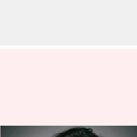
दीपिका पादुकोण ने छोड़ा अमिताभ