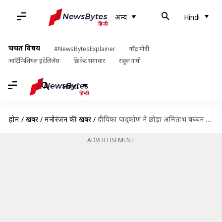
अन्य
Hindi
चर्चित विषय
#NewsBytesExplainer
नरेंद्र मोदी
आर्टिफिशियल इंटेलिजेंस
क्रिकेट समाचार
राहुल गांधी
Hindi
होम
/
खबरें
/
मनोरंजन की खबरें
/
दीपिका पादुकोण ने छोड़ा अमिताभ बच्चन का साथ, 'द इंटर्न' में अब करेंगी केवल ये काम
ADVERTISEMENT