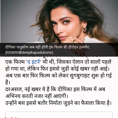
बच्चन का साथ, 'द इंटर्न' में अब
करेंगी केवल ये काम
लेखन
Aug 10, 2025
10:23 am
नेहा शर्मा
क्या है खबर?
दीपिका पादुकोण अब नहीं होंगी इस फिल्म की हीरोइन (तस्वीर:
दीपिका पादुकोण
आने वाले दिनों में एक से बढ़कर एक
इंस्टाग्राम/@deepikapadukone)
फिल्मों में अपनी मौजूदगी दर्ज कराएंगी। उन्हीं में उनकी
एक फिल्म '
द इंटर्न
' भी थी, जिसका ऐलान तो सालों पहले
हो गया था, लेकिन फिर इससे जुड़ी कोई खबर नहीं आई।
अब एक बार फिर फिल्म को लेकर सुगबुगाहट शुरू हो गई
है।
दरअसल, नई खबर ये है कि दीपिका इस फिल्म में अब
अभिनय करती नजर नहीं आएंगी।