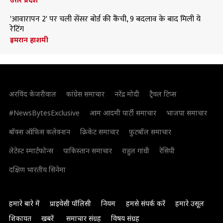
'आवारापन 2' पर चली सेंसर बोर्ड की कैंची, 9 बदलाव के बाद मिली ये
रेटिंग
इमरान हाशमी
अरविंद केजरीवाल
कांग्रेस समाचार
नरेंद्र मोदी
ट्रैवल टिप्स
#NewsBytesExclusive
आम आदमी पार्टी समाचार
भाजपा समाचार
बॉक्स ऑफिस कलेक्शन
क्रिकेट समाचार
फुटबॉल समाचार
लेटेस्ट स्मार्टफोन्स
पाकिस्तान समाचार
राहुल गांधी
रेसिपी
दक्षिण भारतीय सिनेमा
हमारे बारे में
प्राइवेसी पॉलिसी
नियम
हमसे संपर्क करें
हमारे उसूल
शिकायत
खबरें
समाचार संग्रह
विषय संग्रह