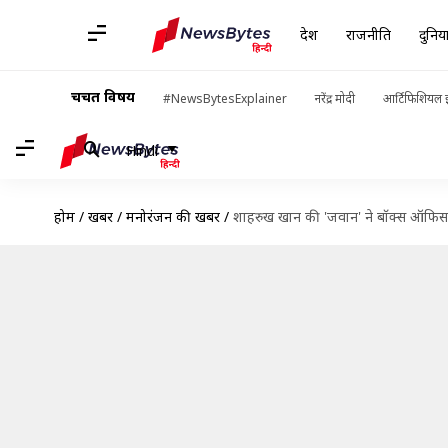
देश
राजनीति
दुनिय
चर्चित विषय
#NewsBytesExplainer
नरेंद्र मोदी
आर्टिफिशियल इ
Hindi
होम
/
खबरें
/
मनोरंजन की खबरें
/
शाहरुख खान की 'जवान' ने बॉक्स ऑफिस