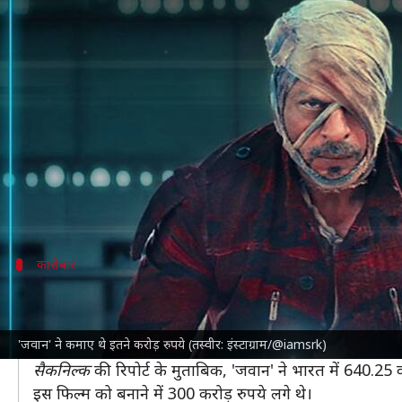
शाहरुख खान की 'जवान' ने बॉक्स ऑफ
लेखन
Aug 01, 2025
08:18 pm
दीक्षा शर्मा
क्या है खबर?
अभिनेता
शाहरुख खान
एक बार फिर चर्चा में आ गए हैं। इस बार
दरअसल, 'जवान' के लिए शाहरुख को सर्वश्रेष्ठ अभिनेता का
रा
पुरस्कार है।
कारोबार
1,160 करोड़ कमाकर फिल्म ने तोड़े थे कई रिकॉर
'जवान' के निर्देशक एटली है।
नयनतारा
और विजय सेतुपति ने भ
'जवान' ने कमाए थे इतने करोड़ रुपये (तस्वीर: इंस्टाग्राम/@iamsrk)
यह फिल्म 7 सितंबर, 2023 को दर्शकों के बीच आई थी और 
सैकनिल्क
की रिपोर्ट के मुताबिक, 'जवान' ने भारत में 640.25 
इस फिल्म को बनाने में 300 करोड़ रुपये लगे थे।