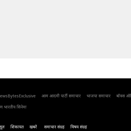
ewsBytesExclusive
आम आदमी पार्टी समाचार
भाजपा समाचार
बॉक्स ऑ
िण भारतीय सिनेमा
सूल
शिकायत
खबरें
समाचार संग्रह
विषय संग्रह