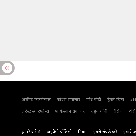
अरविंद केजरीवाल
कांग्रेस समाचार
नरेंद्र मोदी
ट्रैवल टिप्स
#N
लेटेस्ट स्मार्टफोन्स
पाकिस्तान समाचार
राहुल गांधी
रेसिपी
दक्ष
हमारे बारे में
प्राइवेसी पॉलिसी
नियम
हमसे संपर्क करें
हमारे उ