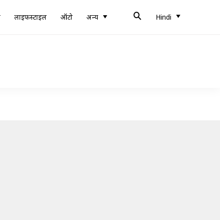
ब
लाइफस्टाइल
ऑटो
अन्य
Hindi