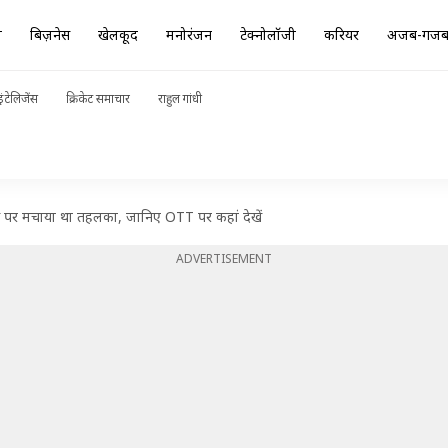
ा
बिज़नेस
खेलकूद
मनोरंजन
टेक्नोलॉजी
करियर
अजब-गज
ंटेलिजेंस
क्रिकेट समाचार
राहुल गांधी
 पर मचाया था तहलका, जानिए OTT पर कहां देखें
ADVERTISEMENT