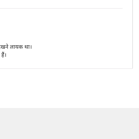
 देखने लायक था।
ैं।