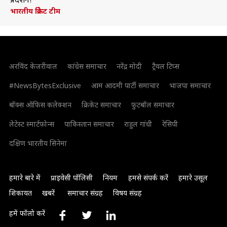
प्रदर्शन?
भारतीय क्रिकेट टीम
अरविंद केजरीवाल
कांग्रेस समाचार
नरेंद्र मोदी
ट्रैवल टिप्स
#NewsBytesExclusive
आम आदमी पार्टी समाचार
भाजपा समाचार
बॉक्स ऑफिस कलेक्शन
क्रिकेट समाचार
फुटबॉल समाचार
लेटेस्ट स्मार्टफोन्स
पाकिस्तान समाचार
राहुल गांधी
रेसिपी
दक्षिण भारतीय सिनेमा
हमारे बारे में
प्राइवेसी पॉलिसी
नियम
हमसे संपर्क करें
हमारे उसूल
शिकायत
खबरें
समाचार संग्रह
विषय संग्रह
हमें फॉलो करें