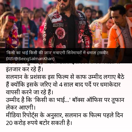
पहले दिन बटोर सकती है 20 करोड़
रुपये
लेखन
Apr 18, 2023
05:06 pm
दीक्षा शर्मा
क्या है खबर?
'किसी का भाई किसी की जान' मचाएगी सिनेमाघरों में धमाल (तस्वीर:
जब से
सलमान खान
की '
किसी का भाई किसी की जान
'
इंस्टा/@BeingSalmanKhan)
का ऐलान हुआ है, तब से दर्शक इस फिल्म का बेसब्री से
इंतजार कर रहे हैं।
सलमान के प्रशंसक इस फिल्म से काफी उम्मीद लगाए बैठे
हैं क्योंकि इसके जरिए वो 4 साल बाद पर्दे पर धमाकेदार
वापसी करने जा रहे हैं।
उम्मीद है कि 'किसी का भाई...' बॉक्स ऑफिस पर तूफान
लेकर आएगी।
मीडिया रिपोर्ट्स के अनुसार, सलमान की फिल्म पहले दिन