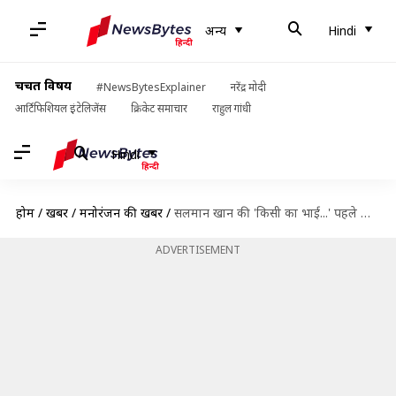
अन्य
Hindi
चर्चित विषय
#NewsBytesExplainer
नरेंद्र मोदी
आर्टिफिशियल इंटेलिजेंस
क्रिकेट समाचार
राहुल गांधी
Hindi
होम
/
खबरें
/
मनोरंजन की खबरें
/
सलमान खान की 'किसी का भाई...' पहले दिन बटोर सकती है 20 करोड़ रुपये
ADVERTISEMENT