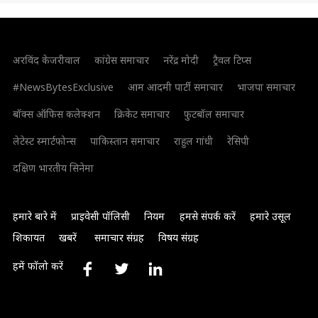
अरविंद केजरीवाल
कांग्रेस समाचार
नरेंद्र मोदी
ट्रैवल टिप्स
#NewsBytesExclusive
आम आदमी पार्टी समाचार
भाजपा समाचार
बॉक्स ऑफिस कलेक्शन
क्रिकेट समाचार
फुटबॉल समाचार
लेटेस्ट स्मार्टफोन्स
पाकिस्तान समाचार
राहुल गांधी
रेसिपी
दक्षिण भारतीय सिनेमा
हमारे बारे में
प्राइवेसी पॉलिसी
नियम
हमसे संपर्क करें
हमारे उसूल
शिकायत
खबरें
समाचार संग्रह
विषय संग्रह
हमें फॉलो करें