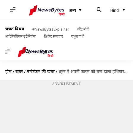
अन्य
Hindi
चर्चित विषय
#NewsBytesExplainer
नरेंद्र मोदी
आर्टिफिशियल इंटेलिजेंस
क्रिकेट समाचार
राहुल गांधी
Hindi
होम
/
खबरें
/
मनोरंजन की खबरें
/
धनुष ने अपनी कलम को बना डाला हथियार, देखिए फिल्म 'मारन' का ट्रेलर
ADVERTISEMENT