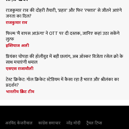
राजकुमार राव की दोहरी तैयारी, 'प्रहार' और फिर 'रफ्तार' से जीतने आएंगे
जनता का दिल?
राजकुमार राव
फिल्म 'मैं वापस आऊंगा' ने OTT पर दी दस्तक, जानिए कहां उठा सकेंगे
लुत्फ
इम्तियाज अली
प्रियंका चोपड़ा की हॉलीवुड में बड़ी छलांग, अब ऑस्कर विजेता रसेल क्रो के
साथ मचाएंगी धमाल
एसएस राजामौली
टेस्ट क्रिकेट: गॉल क्रिकेट स्टेडियम में कैसा रहा है भारत और श्रीलंका का
प्रदर्शन?
भारतीय क्रिकेट टीम
अरविंद केजरीवाल
कांग्रेस समाचार
नरेंद्र मोदी
ट्रैवल टिप्स