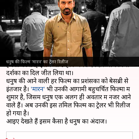
हथियार, देखिए फिल्म 'मारन' का
ट्रेलर
लेखन
Mar 01, 2022
06:00 pm
नेहा शर्मा
क्या है खबर?
सुपरस्टार धनुष पिछली बार फिल्म
'अतरंगी रे'
में दिखे थे।
धनुष की फिल्म 'मारन' का ट्रेलर रिलीज
हमेशा की तरह इसमें भी उन्होंने अपने दमदार अभिनय से
दर्शकों का दिल जीत लिया था।
धनुष की आने वाली हर फिल्म का प्रशंसकों को बेसब्री से
इंतजार है।
'मारन'
भी उनकी आगामी बहुचर्चित फिल्मों में
शुमार है, जिसमें धनुष एक अलग ही अवतार में नजर आने
वाले हैं। अब उनकी इस तमिल फिल्म का ट्रेलर भी रिलीज
हो गया है।