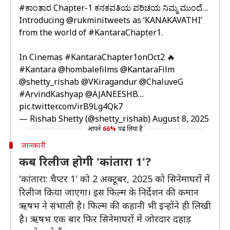
#ಕಾಂತಾರ
Chapter-1 ಕನಕವತಿಯ ಪರಿಚಯ ನಿಮ್ಮ ಮುಂದೆ…
Introducing
@rukminitweets
as ‘KANAKAVATHI’
from the world of
#KantaraChapter1
.
In Cinemas
#KantaraChapter1onOct2
🔥
#Kantara
@hombalefilms
@KantaraFilm
@shetty_rishab
@VKiragandur
@ChaluveG
#ArvindKashyap
@AJANEESHB
…
pic.twitter.com/irB9Lg4Qk7
— Rishab Shetty (@shetty_rishab)
August 8, 2025
आपने
66%
पढ़ लिया है
जानकारी
कब रिलीज होगी 'कांतारा 1'?
'कांतारा: चैप्टर 1' को 2 अक्टूबर, 2025 को सिनेमाघरों में
रिलीज किया जाएगा। इस फिल्म के निर्देशन की कमान
ऋषभ ने संभाली है। फिल्म की कहानी भी इन्होंने ही लिखी
है। ऋषभ एक बार फिर सिनेमाघरों में जोरदार दहाड़