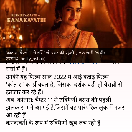
पहली झलक आई सामने, जानिए
उनके बारे में
लेखन
Aug 08, 2025
03:27 pm
दीक्षा शर्मा
क्या है खबर?
'कांतारा: चैप्टर 1' से रुक्मिणी वसंत की पहली झलक जारी (तस्वीर:
मशहूर अभिनेता, फिल्म निर्माता और निर्देशक
ऋषभ शेट्टी
एक्स/@shetty_rishab)
पिछले काफी समय से फिल्म '
कांतारा: चैप्टर 1
' को लेकर
चर्चा में हैं।
उनकी यह फिल्म साल 2022 में आई कन्नड़ फिल्म
'कांतारा' का प्रीक्वल है, जिसका दर्शक बड़ी ही बेसब्री से
इंतजार कर रहे हैं।
अब 'कांतारा: चैप्टर 1' से रुक्मिणी वसंत की पहली
झलक सामने आ गई है,जिसमें वह पारंपरिक लुक में नजर
आ रही हैं।