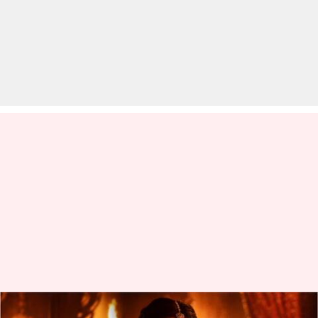
'कांतारा: चैप्टर 1' से रुक्मिणी वसंत की