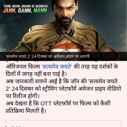
अमेजन प्राइम पर 24 दिसंबर को
आएगी
लेखन
Dec 18, 2021
02:27 pm
चंद्रशेखर कुमार
क्या है खबर?
जॉन अब्राहम
हाल में 'सत्यमेव जयते 2' को लेकर चर्चा में रहे
'सत्यमेव जयते 2' 24 दिसंबर को अमेजन प्राइम पर आएगी
हैं। यह फिल्म 25 नवंबर को सिनेमाघरों में आई थी।
ऑरिजनल फिल्म
'सत्यमेव जयते'
की तरह यह दर्शकों के
दिलों में जगह नहीं बना पाई है।
अब जानकारी सामने आई है कि जॉन की 'सत्यमेव जयते
2' 24 दिसंबर को स्ट्रीमिंग प्लेटफॉर्म अमेजन प्राइम वीडियो
पर रिलीज होगी।
अब देखना है कि OTT प्लेटफॉर्म पर फिल्म को कैसी