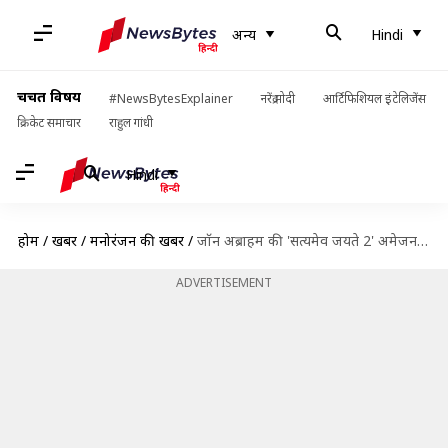
अन्य
Hindi
चर्चित विषय
#NewsBytesExplainer
नरेंद्र मोदी
आर्टिफिशियल इंटेलिजेंस
क्रिकेट समाचार
राहुल गांधी
Hindi
होम
/
खबरें
/
मनोरंजन की खबरें
/
जॉन अब्राहम की 'सत्यमेव जयते 2' अमेजन प्राइम पर 24 दिसंबर को आएगी
ADVERTISEMENT