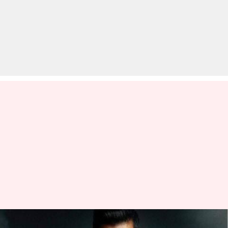
जॉन अब्राहम की 'सत्यमेव जयते 2'