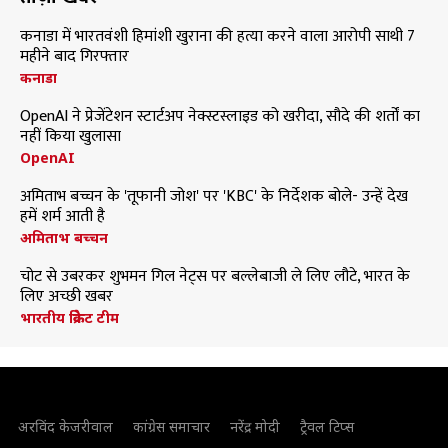
कनाडा में भारतवंशी हिमांशी खुराना की हत्या करने वाला आरोपी साथी 7
महीने बाद गिरफ्तार
कनाडा
OpenAI ने प्रेजेंटेशन स्टार्टअप नेक्स्टस्लाइड को खरीदा, सौदे की शर्तों का
नहीं किया खुलासा
OpenAI
अमिताभ बच्चन के 'तूफानी जोश' पर 'KBC' के निर्देशक बोले- उन्हें देख
हमें शर्म आती है
अमिताभ बच्चन
चोट से उबरकर शुभमन गिल नेट्स पर बल्लेबाजी ले लिए लौटे, भारत के
लिए अच्छी खबर
भारतीय क्रिकेट टीम
अरविंद केजरीवाल
कांग्रेस समाचार
नरेंद्र मोदी
ट्रैवल टिप्स