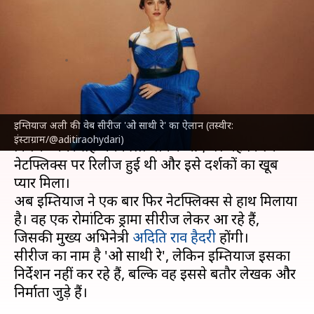
साथी रे' का ऐलान, अदिति राव समेत
ये कलाकार दिखेंगे
लेखन
Feb 27, 2025
12:03 pm
दीक्षा शर्मा
क्या है खबर?
इम्तियाज अली की वेब सीरीज 'ओ साथी रे' का ऐलान (तस्वीर:
इम्तियाज अली
पिछली बार दिलजीत दोसांझ के साथ
इंस्टाग्राम/@aditiraohydari)
फिल्म 'अमर सिंह चमकीला' लेकर आए थे। यह फिल्म
नेटफ्लिक्स पर रिलीज हुई थी और इसे दर्शकों का खूब
प्यार मिला।
अब इम्तियाज ने एक बार फिर नेटफ्लिक्स से हाथ मिलाया
है। वह एक रोमांटिक ड्रामा सीरीज लेकर आ रहे हैं,
जिसकी मुख्य अभिनेत्री
अदिति राव हैदरी
होंगी।
सीरीज का नाम है 'ओ साथी रे', लेकिन इम्तियाज इसका
निर्देशन नहीं कर रहे हैं, बल्कि वह इससे बतौर लेखक और