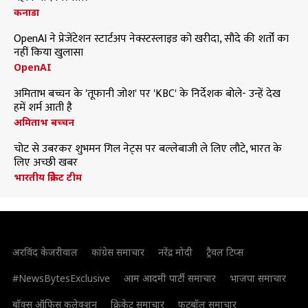
कनाडा
OpenAI ने प्रेजेंटेशन स्टार्टअप नेक्स्टस्लाइड को खरीदा, सौदे की शर्तों का
नहीं किया खुलासा
OpenAI
अमिताभ बच्चन के 'तूफानी जोश' पर 'KBC' के निर्देशक बोले- उन्हें देख
हमें शर्म आती है
अमिताभ बच्चन
चोट से उबरकर शुभमन गिल नेट्स पर बल्लेबाजी ले लिए लौटे, भारत के
लिए अच्छी खबर
भारतीय क्रिकेट टीम
अरविंद केजरीवाल
कांग्रेस समाचार
नरेंद्र मोदी
ट्रैवल टिप्स
#NewsBytesExclusive
आम आदमी पार्टी समाचार
भाजपा समाचार
बॉक्स ऑफिस कलेक्शन
क्रिकेट समाचार
फुटबॉल समाचार