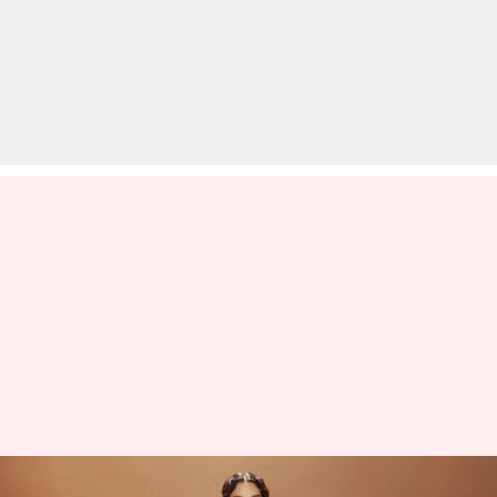
इम्तियाज अली की वेब सीरीज 'ओ