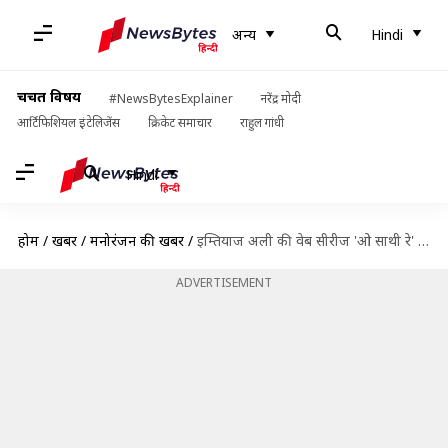
अन्य
Hindi
चर्चित विषय
#NewsBytesExplainer
नरेंद्र मोदी
आर्टिफिशियल इंटेलिजेंस
क्रिकेट समाचार
राहुल गांधी
Hindi
होम
/
खबरें
/
मनोरंजन की खबरें
/
इम्तियाज अली की वेब सीरीज 'ओ साथी रे' का ऐलान, अदिति राव समेत ये कलाकार दिखेंगे
ADVERTISEMENT