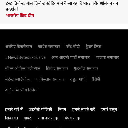
टेस्ट क्रिकेट: गॉल क्रिकेट स्टेडियम में कैसा रहा है भारत और श्रीलंका का
प्रदर्शन?
भारतीय क्रिकेट टीम
अरविंद केजरीवाल
कांग्रेस समाचार
नरेंद्र मोदी
ट्रैवल टिप्स
#NewsBytesExclusive
आम आदमी पार्टी समाचार
भाजपा समाचार
बॉक्स ऑफिस कलेक्शन
क्रिकेट समाचार
फुटबॉल समाचार
लेटेस्ट स्मार्टफोन्स
पाकिस्तान समाचार
राहुल गांधी
रेसिपी
दक्षिण भारतीय सिनेमा
हमारे बारे में
प्राइवेसी पॉलिसी
नियम
हमसे संपर्क करें
हमारे उसूल
शिकायत
खबरें
समाचार संग्रह
विषय संग्रह