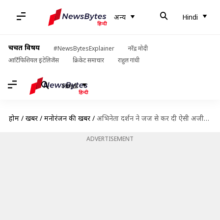
अन्य
Hindi
चर्चित विषय
#NewsBytesExplainer
नरेंद्र मोदी
आर्टिफिशियल इंटेलिजेंस
क्रिकेट समाचार
राहुल गांधी
Hindi
होम
/
खबरें
/
मनोरंजन की खबरें
/
अभिनेता दर्शन ने जज से कर दी ऐसी अजीबो-गरीब मांग, हर कोई रह गया हैरान
ADVERTISEMENT