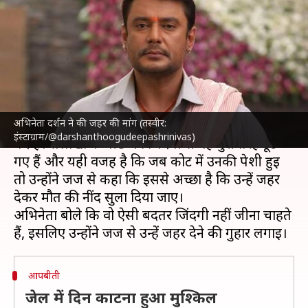
अजीबो-गरीब मांग, हर कोई रह गया
हैरान
लेखन
Sep 09, 2025
06:33 pm
नेहा शर्मा
क्या है खबर?
अभिनेता दर्शन ने की जहर की मांग (तस्वीर:
कन्नड़ अभिनेता दर्शन
रेणुकास्वामी हत्या मामले
में जेल में
इंस्टाग्राम/@darshanthoogudeepashrinivas)
बंद हैं। सलाखों के पीछे की जिंदगी से वह बुरी तरह टूट
गए हैं और यही वजह है कि जब कोर्ट में उनकी पेशी हुई
तो उन्होंने जज से कहा कि इससे अच्छा है कि उन्हें जहर
देकर मौत की नींद सुला दिया जाए।
अभिनेता बोले कि वो ऐसी बदतर जिंदगी नहीं जीना चाहते
आपबीती
जेल में दिन काटना हुआ मुश्किल