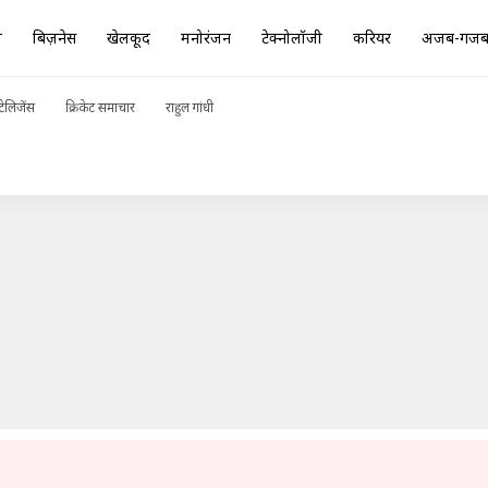
ा
बिज़नेस
खेलकूद
मनोरंजन
टेक्नोलॉजी
करियर
अजब-गज
अर्जुन नहीं, महेश बाबू थे पहली पसंद
ADVERTISEMENT
ेलिजेंस
क्रिकेट समाचार
राहुल गांधी