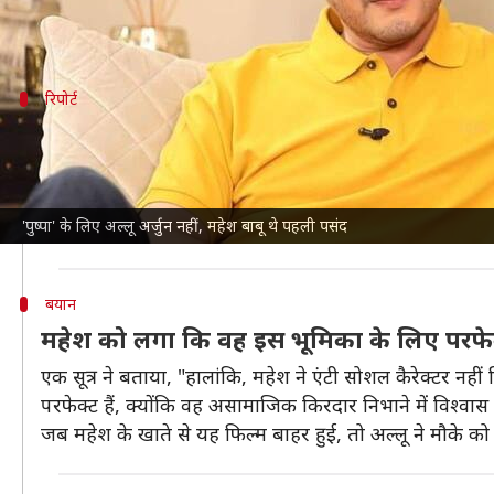
इस फिल्म ने भी बॉक्स ऑफिस पर कमाई के कई रिकॉर्ड तोड़ 
रिपोर्ट
एक से अधिक बार महेश को किया गया था अप्रो
बॉलीवुड हंगामा
की रिपोर्ट के मुताबिक, 'पुष्पा' के निर्देशक सुक
कहा जाता है कि उन्होंने अभिनेता महेश को एक से अधिक बार
'पुष्पा' के लिए अल्लू अर्जुन नहीं, महेश बाबू थे पहली पसंद
'पुष्पा' 17 दिसंबर को सिनेमाघरों में रिलीज हुई थी।
बयान
महेश को लगा कि वह इस भूमिका के लिए परफेक्ट न
एक सूत्र ने बताया, "हालांकि, महेश ने एंटी सोशल कैरेक्टर नहीं 
परफेक्ट हैं, क्योंकि वह असामाजिक किरदार निभाने में विश्वास 
जब महेश के खाते से यह फिल्म बाहर हुई, तो अल्लू ने मौके 