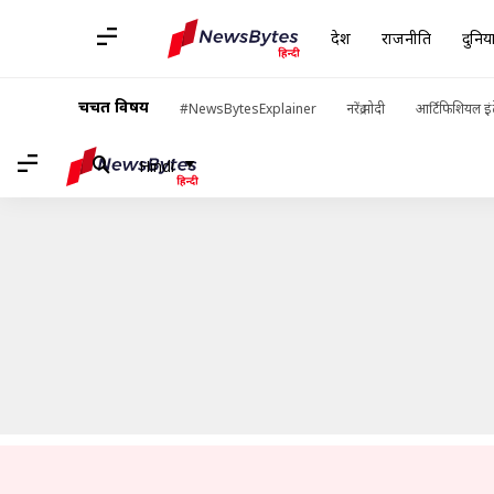
देश
राजनीति
दुनिय
होम
/
खबरें
/
मनोरंजन की खबरें
/
क्या आप जानते हैं? 'पुष्पा' के लिए अल्लू 
चर्चित विषय
#NewsBytesExplainer
नरेंद्र मोदी
आर्टिफिशियल इंट
Hindi