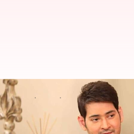
क्या आप जानते हैं? 'पुष्पा' के लिए अल्
लेखन
Jan 30, 2022
05:27 pm
चंद्रशेखर कुमार
क्या है खबर?
साउथ स्टार
अल्लू अर्जुन
अपनी फिल्म
'पुष्पा: द राइज'
को ले