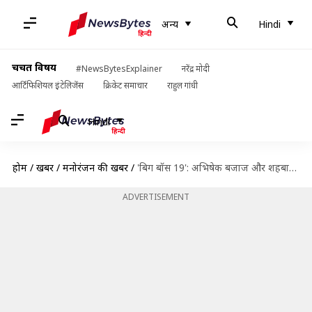
अन्य
Hindi
चर्चित विषय
#NewsBytesExplainer
नरेंद्र मोदी
आर्टिफिशियल इंटेलिजेंस
क्रिकेट समाचार
राहुल गांधी
Hindi
होम
/
खबरें
/
मनोरंजन की खबरें
/
'बिग बॉस 19': अभिषेक बजाज और शहबाज ने कर दी सारी हदें पार, अब क्या होगा?
ADVERTISEMENT