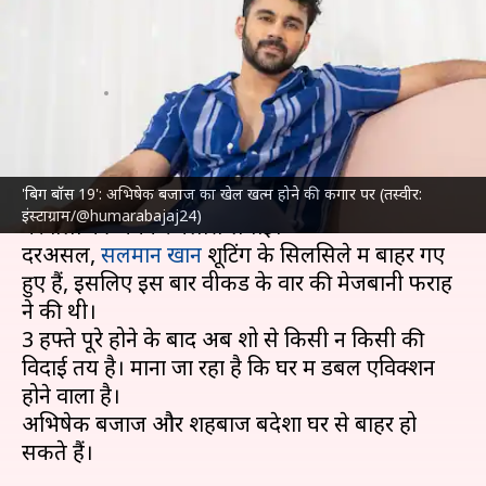
शहबाज ने कर दी सारी हदें पार, अब
क्या होगा?
लेखन
Sep 14, 2025
07:32 pm
नेहा शर्मा
क्या है खबर?
'बिग बॉस 19': अभिषेक बजाज का खेल खत्म होने की कगार पर (तस्वीर:
'बिग बॉस 19' के इस वीकेंड के वार में
फराह खान
ने
इंस्टाग्राम/@humarabajaj24)
घरवालों की जमकर क्लास लगाई।
दरअसल,
सलमान खान
शूटिंग के सिलसिले में बाहर गए
हुए हैं, इसलिए इस बार वीकेंड के वार की मेजबानी फराह
ने की थी।
3 हफ्ते पूरे होने के बाद अब शो से किसी न किसी की
विदाई तय है। माना जा रहा है कि घर में डबल एविक्शन
होने वाला है।
अभिषेक बजाज और शहबाज बदेशा घर से बाहर हो