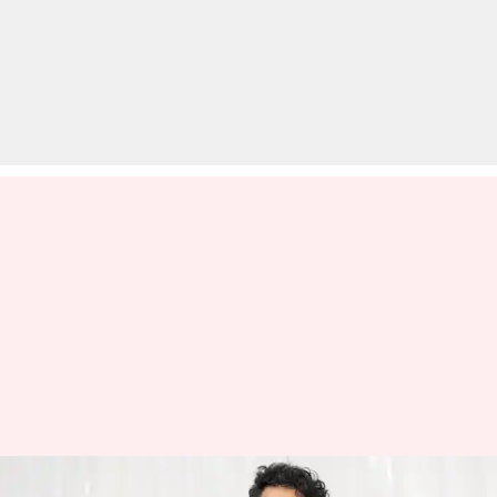
'बिग बॉस 19': अभिषेक बजाज और