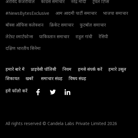
अरविंद केजरीवाल
कांग्रेस समाचार
नरेंद्र मोदी
ट्रैवल टिप्स
#NewsBytesExclusive
आम आदमी पार्टी समाचार
भाजपा समाचार
बॉक्स ऑफिस कलेक्शन
क्रिकेट समाचार
फुटबॉल समाचार
लेटेस्ट स्मार्टफोन्स
पाकिस्तान समाचार
राहुल गांधी
रेसिपी
दक्षिण भारतीय सिनेमा
हमारे बारे में
प्राइवेसी पॉलिसी
नियम
हमसे संपर्क करें
हमारे उसूल
शिकायत
खबरें
समाचार संग्रह
विषय संग्रह
हमें फॉलो करें
All rights reserved © Candela Labs Private Limited 2026