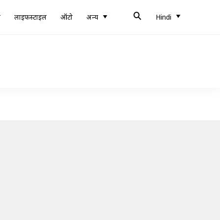
ब
लाइफस्टाइल
ऑटो
अन्य
Hindi