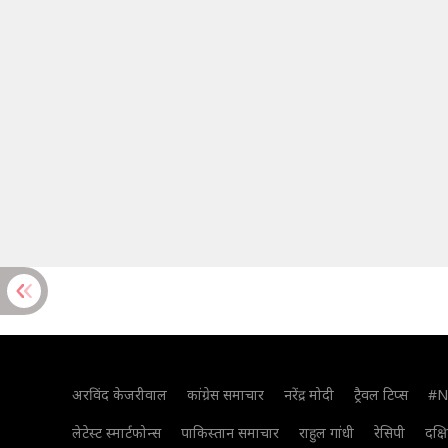
अरविंद केजरीवाल
कांग्रेस समाचार
नरेंद्र मोदी
ट्रैवल टिप्स
#N
लेटेस्ट स्मार्टफोन्स
पाकिस्तान समाचार
राहुल गांधी
रेसिपी
दक्ष