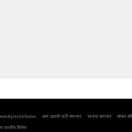
ewsBytesExclusive
आम आदमी पार्टी समाचार
भाजपा समाचार
बॉक्स ऑ
िण भारतीय सिनेमा