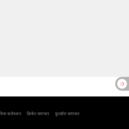
फिस कलेक्शन
क्रिकेट समाचार
फुटबॉल समाचार