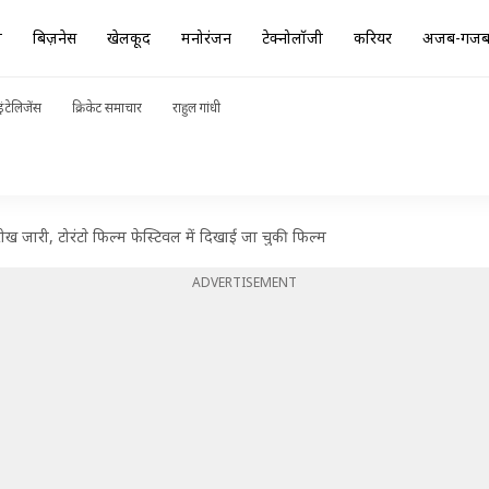
ा
बिज़नेस
खेलकूद
मनोरंजन
टेक्नोलॉजी
करियर
अजब-गज
ंटेलिजेंस
क्रिकेट समाचार
राहुल गांधी
 जारी, टोरंटाे फिल्म फेस्टिवल में दिखाई जा चुकी फिल्म
ADVERTISEMENT