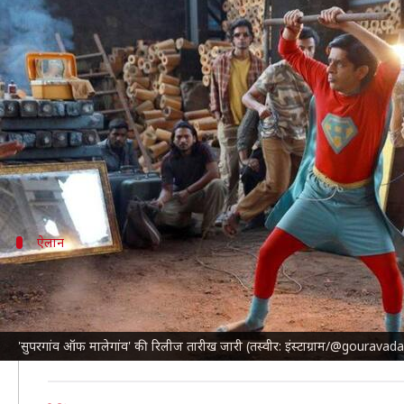
'सुपरबॉयज ऑफ मालेगांव' की रिलीज तार
लेखन
Jan 28, 2025
12:03 pm
नेहा शर्मा
क्या है खबर?
आने वाले दिनों में कई फिल्में दर्शकों का मनोरंजन करती दिखे
पिछले साल सितंबर में इस
फिल्म का ट्रेलर
रिलीज किया गया थ
ऐलान
28 फरवरी को रिलीज हो रही फिल्म
यह फिल्म सिनेमाघरों के बाद अमेजन प्राइम वीडियो पर आएगी। प्
देखने की हिम्मत रखती है और उसे पूरा करने का साहस करती ह
'सुपरगांव ऑफ मालेगांव' की रिलीज तारीख जारी (तस्वीर: इंस्टाग्राम/@gouravad
फिल्म से
आदर्श गौरव
समेत सभी कलाकारों की नई झलकियां सामन