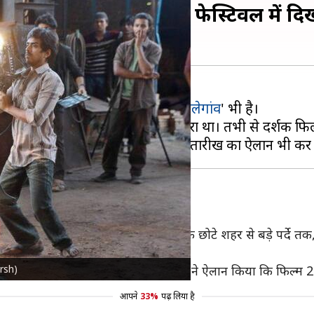
ीख जारी, टोरंटाे फिल्म फेस्टिवल में दि
ंगी, जिनमें से एक '
सुपरबॉयज ऑफ मालेगांव
' भी है।
ा, जो दर्शकों की कसौटी पर खरा उतरा था। तभी से दर्शक फिल्म
राइम वीडियो ने अपने पाेस्ट में लिखा, 'एक छोटे शहर से बड़े पर्दे
ै।'
arsh)
े आई हैं। इसी के साथ OTT प्लेटफॉर्म ने ऐलान किया कि फिल्म 2
आपने
33%
पढ़ लिया है