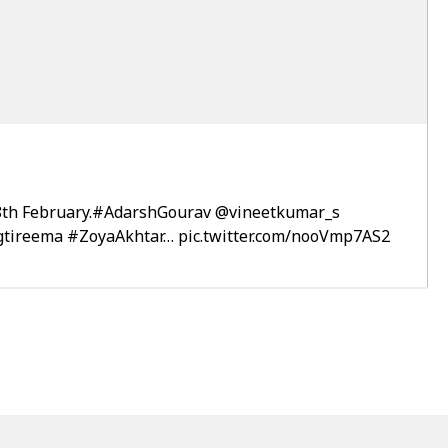
th February.
#AdarshGourav
@vineetkumar_s
tireema
#ZoyaAkhtar
…
pic.twitter.com/nooVmp7AS2