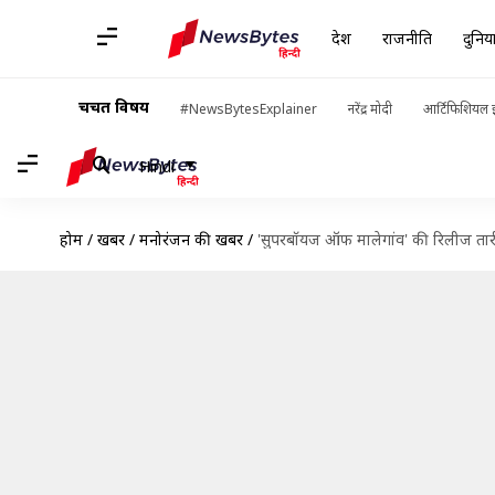
देश
राजनीति
दुनिय
चर्चित विषय
#NewsBytesExplainer
नरेंद्र मोदी
आर्टिफिशियल इ
Hindi
होम
/
खबरें
/
मनोरंजन की खबरें
/
'सुपरबॉयज ऑफ मालेगांव' की रिलीज तारीख