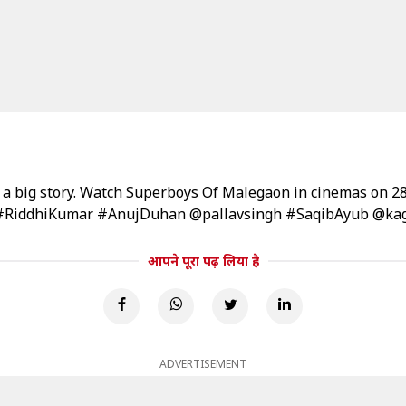
 a big story. Watch Superboys Of Malegaon in cinemas on 28
#RiddhiKumar
#AnujDuhan
@pallavsingh
#SaqibAyub
@kag
आपने पूरा पढ़ लिया है
ADVERTISEMENT