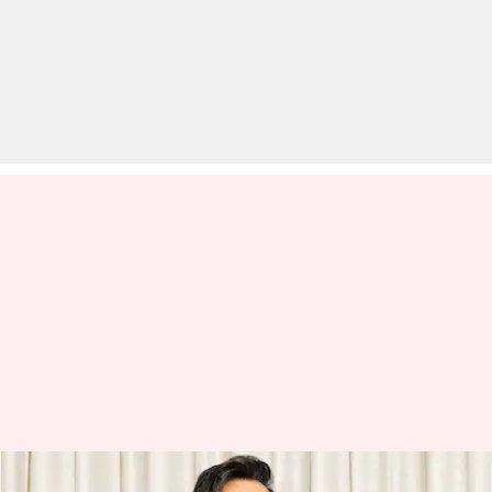
अजय देवगन की 'रेड 2' के लिए करना