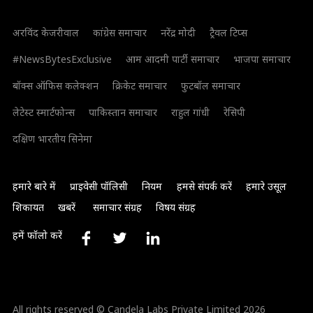
अरविंद केजरीवाल
कांग्रेस समाचार
नरेंद्र मोदी
ट्रैवल टिप्स
#NewsBytesExclusive
आम आदमी पार्टी समाचार
भाजपा समाचार
बॉक्स ऑफिस कलेक्शन
क्रिकेट समाचार
फुटबॉल समाचार
लेटेस्ट स्मार्टफोन्स
पाकिस्तान समाचार
राहुल गांधी
रेसिपी
दक्षिण भारतीय सिनेमा
हमारे बारे में
प्राइवेसी पॉलिसी
नियम
हमसे संपर्क करें
हमारे उसूल
शिकायत
खबरें
समाचार संग्रह
विषय संग्रह
हमें फॉलो करें
All rights reserved © Candela Labs Private Limited 2026