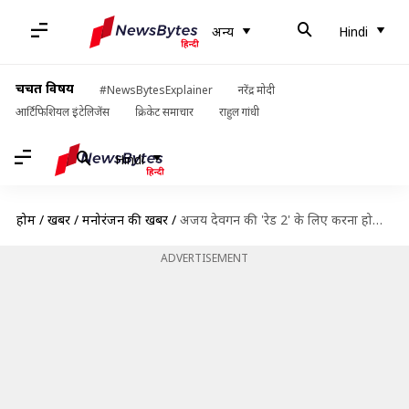
अन्य
Hindi
चर्चित विषय
#NewsBytesExplainer
नरेंद्र मोदी
आर्टिफिशियल इंटेलिजेंस
क्रिकेट समाचार
राहुल गांधी
Hindi
होम
/
खबरें
/
मनोरंजन की खबरें
/
अजय देवगन की 'रेड 2' के लिए करना होगा लंबा इंतजार, अब कब रिलीज होगी फिल्म?
ADVERTISEMENT