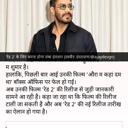
होगा लंबा इंतजार, अब कब रिलीज
होगी फिल्म?
लेखन
Sep 11, 2024
02:05 pm
नेहा शर्मा
क्या है खबर?
अजय देवगन
आने वाले दिनों में कई बड़ी फिल्मों में नजर
'रेड 2' के लिए करना होगा लंबा इंतजार (तस्वीर: इंस्टाग्राम/@ajaydevgn)
आएंगे। '
रेड 2
' भी उनकी आने वाली बहुप्रतीक्षित फिल्मों
में शुमार है।
हालांकि, पिछली बार आई उनकी फिल्म 'औरों में कहां दम
था' बॉक्स ऑफिस पर फेल हो गई।
अब उनकी फिल्म 'रेड 2' की रिलीज से जुड़ी जानकारी
सामने आ रही है। कहा जा रहा था कि फिल्म की रिलीज
टाली जा सकती है और अब 'रेड 2' की नई रिलीज तारीख