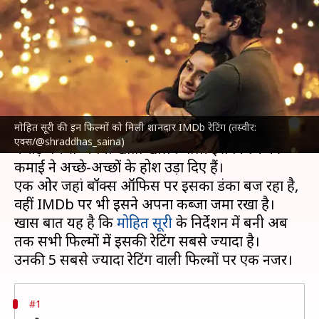
रेटिंग वाली फिल्में, 'सैयारा' यहां भी
सबसे आगे
लेखन
Jul 20, 2025
11:46 am
नेहा शर्मा
क्या है खबर?
मोहित सूरी की इन फिल्मों को मिली शानदार IMDb रेटिंग (तस्वीर:
फिल्म '
सैयारा
' बॉक्स ऑफिस पर धूम मचा रही है। 21
एक्स/@shraddhas_saina)
करोड़ रुपये से अपना खाता खोलने वाली इस फिल्म की
कमाई ने अच्छे-अच्छों के होश उड़ा दिए हैं।
एक ओर जहां बॉक्स ऑफिस पर इसका डंका बज रहा है,
वहीं IMDb पर भी इसने अपना कब्जा जमा रखा है।
खास बात यह है कि
मोहित सूरी
के निर्देशन में बनी अब
तक सभी फिल्मों में इसकी रेटिंग सबसे ज्यादा है।
#1