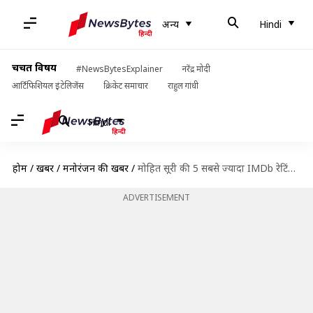
अन्य
Hindi
चर्चित विषय
#NewsBytesExplainer
नरेंद्र मोदी
आर्टिफिशियल इंटेलिजेंस
क्रिकेट समाचार
राहुल गांधी
Hindi
होम
/
खबरें
/
मनोरंजन की खबरें
/
मोहित सूरी की 5 सबसे ज्यादा IMDb रेटिंग वाली फिल्में, 'सैयारा' यहां भी सबसे आगे
ADVERTISEMENT