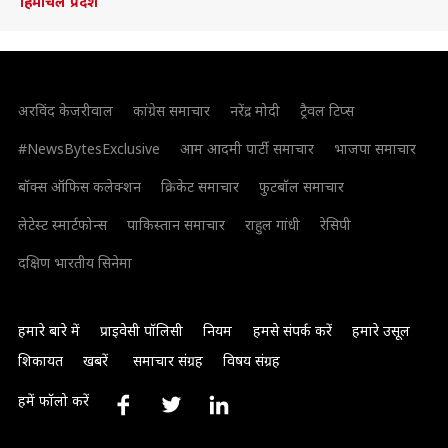
हिमाचल प्रदेश
अरविंद केजरीवाल
कांग्रेस समाचार
नरेंद्र मोदी
ट्रैवल टिप्स
#NewsBytesExclusive
आम आदमी पार्टी समाचार
भाजपा समाचार
बॉक्स ऑफिस कलेक्शन
क्रिकेट समाचार
फुटबॉल समाचार
लेटेस्ट स्मार्टफोन्स
पाकिस्तान समाचार
राहुल गांधी
रेसिपी
दक्षिण भारतीय सिनेमा
हमारे बारे में
प्राइवेसी पॉलिसी
नियम
हमसे संपर्क करें
हमारे उसूल
शिकायत
खबरें
समाचार संग्रह
विषय संग्रह
हमें फॉलो करें