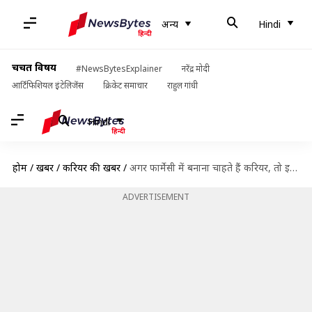
अन्य
Hindi
चर्चित विषय
#NewsBytesExplainer
नरेंद्र मोदी
आर्टिफिशियल इंटेलिजेंस
क्रिकेट समाचार
राहुल गांधी
Hindi
होम
/
खबरें
/
करियर की खबरें
/
अगर फार्मेसी में बनाना चाहते हैं करियर, तो इन संस्थानों में लें प्रवेश
ADVERTISEMENT