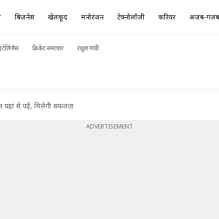
ा
बिज़नेस
खेलकूद
मनोरंजन
टेक्नोलॉजी
करियर
अजब-गज
ंटेलिजेंस
क्रिकेट समाचार
राहुल गांधी
 यहां से पढ़ें, मिलेगी सफलता
ADVERTISEMENT