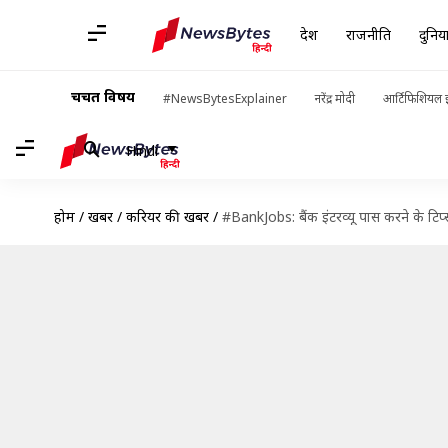
देश
राजनीति
दुनिय
चर्चित विषय
#NewsBytesExplainer
नरेंद्र मोदी
आर्टिफिशियल इ
Hindi
होम
/
खबरें
/
करियर की खबरें
/
#BankJobs: बैंक इंटरव्यू पास करने के टिप्स