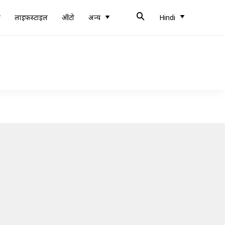
ब
लाइफस्टाइल
ऑटो
अन्य
Hindi